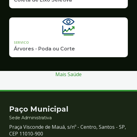
SERVICO
Árvores - Poda ou Corte
Mais Saúde
Contato
Paço Municipal
e
Sede Administrativa
Praça Visconde de Mauá, s/nº - Centro, Santos - SP,
Redes
CEP 11010-900