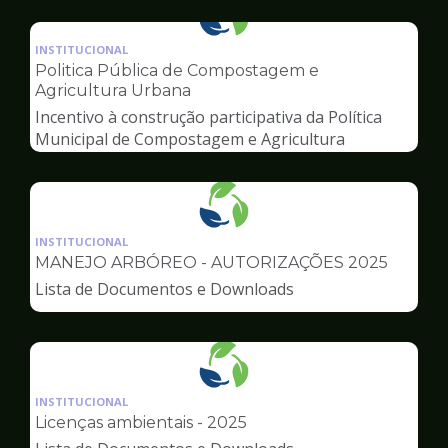
Ilustração
da
INSTITUCIONAL
pagina
Politica Pública de Compostagem e
de
Agricultura Urbana
Meio
Incentivo à construção participativa da Política
Ambiente
Municipal de Compostagem e Agricultura
Urbana
Ilustração
da
INSTITUCIONAL
pagina
MANEJO ARBÓREO - AUTORIZAÇÕES 2025
de
Lista de Documentos e Downloads
Meio
Ambiente
Ilustração
da
INSTITUCIONAL
pagina
Licenças ambientais - 2025
de