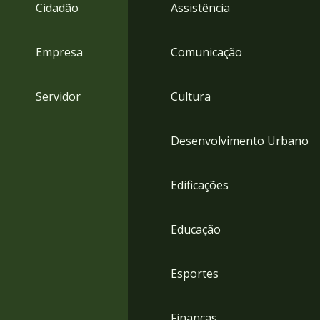
4
Cidadão
Assistência
Acessibilidade
5
Empresa
Comunicação
Servidor
Cultura
Desenvolvimento Urbano
Edificações
Educação
Esportes
Finanças