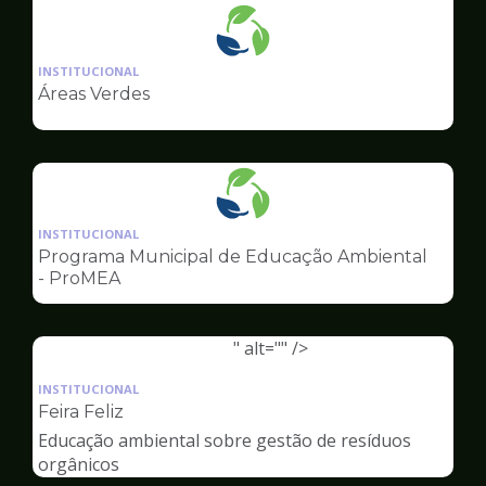
Ilustração
da
INSTITUCIONAL
pagina
Áreas Verdes
de
Meio
Ambiente
Ilustração
da
INSTITUCIONAL
pagina
Programa Municipal de Educação Ambiental
de
- ProMEA
Meio
Ambiente
" alt="" />
Ilustração
da
INSTITUCIONAL
pagina
Feira Feliz
de
Educação ambiental sobre gestão de resíduos
Meio
orgânicos
Ambiente