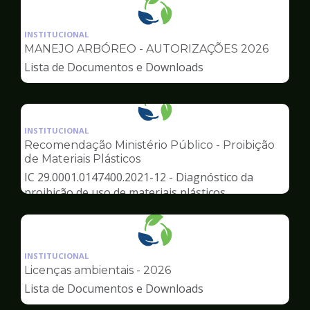
Ilustração
da
INSTITUCIONAL
pagina
MANEJO ARBÓREO - AUTORIZAÇÕES 2026
de
Lista de Documentos e Downloads
Meio
Ambiente
Ilustração
da
INSTITUCIONAL
pagina
Recomendação Ministério Público - Proibição
de
de Materiais Plásticos
Meio
IC 29.0001.0147400.2021-12 - Diagnóstico da
Ambiente
proibição de uso de materiais plásticos
Ilustração
da
INSTITUCIONAL
pagina
Licenças ambientais - 2026
de
Lista de Documentos e Downloads
Meio