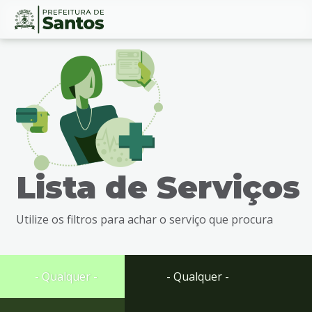
Ir
Conteúdo
para
o
conteúdo
1
Ir
para
o
menu
Lista de Serviços
2
Ir
para
Utilize os filtros para achar o serviço que procura
busca
3
Ir
para
- Qualquer -
- Qualquer -
o
rodapé