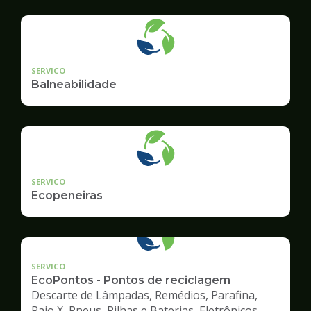
Ambiente
SERVICO
Balneabilidade
SERVICO
Ecopeneiras
SERVICO
EcoPontos - Pontos de reciclagem
Descarte de Lâmpadas, Remédios, Parafina,
Raio X, Pneus, Pilhas e Baterias, Eletrônicos,