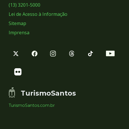
Sociais
(13) 3201-5000
Lei de Acesso à Informação
Sitemap
Imprensa
TurismoSantos
TurismoSantos.com.br