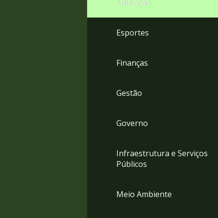
Educação
4
Acessibilidade
5
Esportes
Finanças
Gestão
Governo
Infraestrutura e Serviços
Públicos
Meio Ambiente