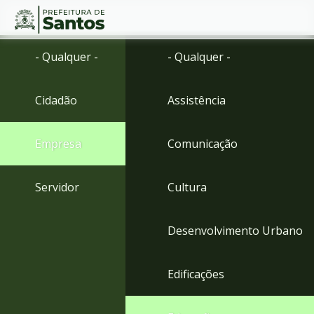
Ir
Conteúdo
- Qualquer -
- Qualquer -
para
o
conteúdo
Cidadão
Assistência
1
Ir
para
Empresa
Comunicação
o
menu
2
Servidor
Cultura
Ir
para
busca
Desenvolvimento Urbano
3
Ir
para
Edificações
o
rodapé