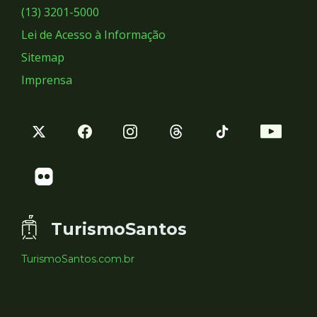
Sociais
(13) 3201-5000
Lei de Acesso à Informação
Sitemap
Imprensa
TurismoSantos
TurismoSantos.com.br