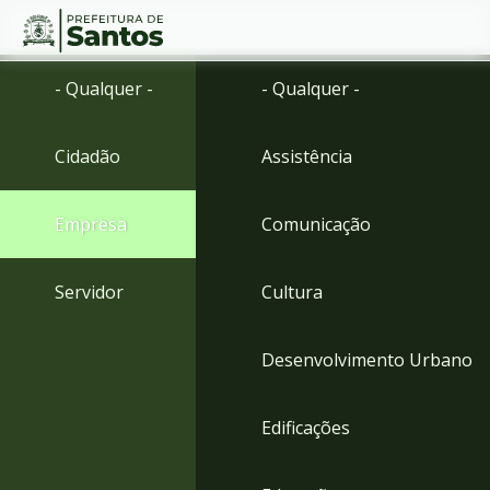
Ir
Conteúdo
- Qualquer -
- Qualquer -
para
o
conteúdo
Cidadão
Assistência
1
Ir
para
Empresa
Comunicação
o
menu
2
Servidor
Cultura
Ir
para
busca
Desenvolvimento Urbano
3
Ir
para
Edificações
o
rodapé