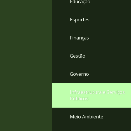
Educação
4
Acessibilidade
5
Esportes
Finanças
Gestão
Governo
Infraestrutura e Serviços
Públicos
Meio Ambiente