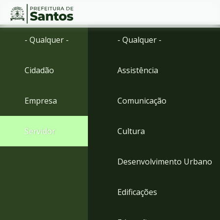
Ir
Conteúdo
- Qualquer -
- Qualquer -
para
o
conteúdo
Cidadão
Assistência
1
Ir
para
Empresa
Comunicação
o
menu
2
Servidor
Cultura
Ir
para
busca
Desenvolvimento Urbano
3
Ir
para
Edificações
o
rodapé