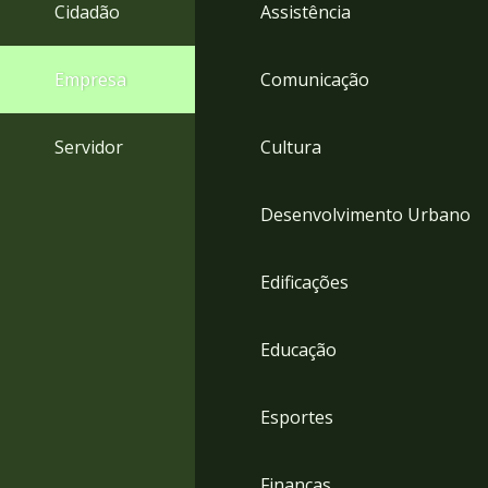
4
Cidadão
Assistência
Acessibilidade
5
Empresa
Comunicação
Servidor
Cultura
Desenvolvimento Urbano
Edificações
Educação
Esportes
Finanças