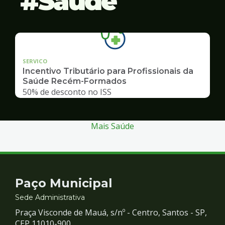
Saúde
SERVICO
Incentivo Tributário para Profissionais da
Saúde Recém-Formados
50% de desconto no ISS
Mais Saúde
Contato
Paço Municipal
e
Sede Administrativa
Praça Visconde de Mauá, s/nº - Centro, Santos - SP,
CEP 11010-900