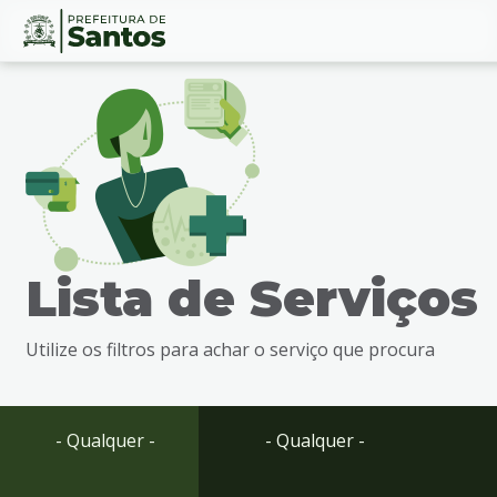
Ir
Conteúdo
para
o
conteúdo
1
Ir
para
o
menu
Lista de Serviços
2
Ir
para
Utilize os filtros para achar o serviço que procura
busca
3
Ir
para
- Qualquer -
- Qualquer -
o
rodapé