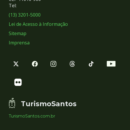
Redes
Tel:
Sociais
(13) 3201-5000
Lei de Acesso à Informação
Sitemap
Imprensa
TurismoSantos
TurismoSantos.com.br