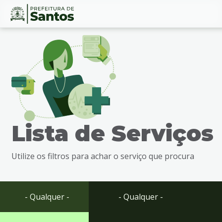
Ir
Conteúdo
para
o
conteúdo
1
Ir
para
o
menu
Lista de Serviços
2
Ir
para
Utilize os filtros para achar o serviço que procura
busca
3
Ir
para
- Qualquer -
- Qualquer -
o
rodapé