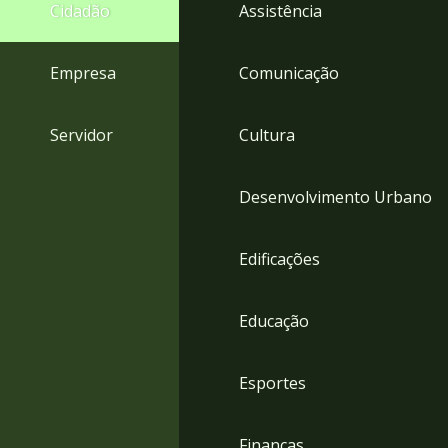
4
Cidadão
Assistência
Acessibilidade
5
Empresa
Comunicação
Servidor
Cultura
Desenvolvimento Urbano
Edificações
Educação
Esportes
Finanças