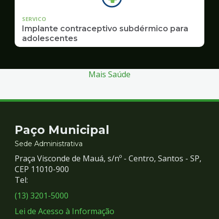
SERVICO
Implante contraceptivo subdérmico para
adolescentes
Mais Saúde
Contato
Paço Municipal
e
Sede Administrativa
Praça Visconde de Mauá, s/nº - Centro, Santos - SP,
Redes
CEP 11010-900
Tel:
Sociais
(13) 3201-5000
Lei de Acesso à Informação