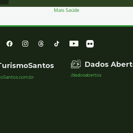
Mais Saúde
Dados Abert
TurismoSantos
/dadosabertos
moSantos.com.br