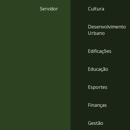
4
Servidor
Cultura
Acessibilidade
5
Desenvolvimento
Urbano
Edificações
Educação
Esportes
Finanças
Gestão