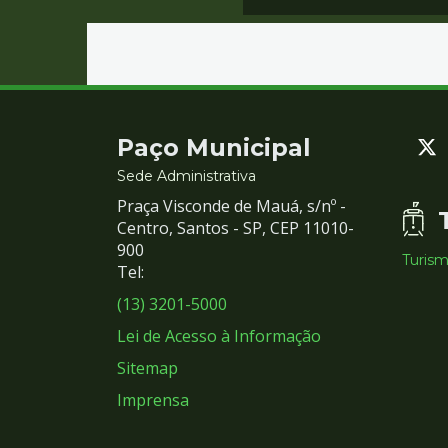
Contato
Paço Municipal
e
Sede Administrativa
Praça Visconde de Mauá, s/nº -
Redes
Centro, Santos - SP, CEP 11010-
900
Turis
Sociais
Tel:
(13) 3201-5000
Lei de Acesso à Informação
Sitemap
Imprensa