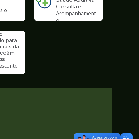
Consulta e
s e
Acompanhament
o
o
io para
onais da
Recém-
os
esconto