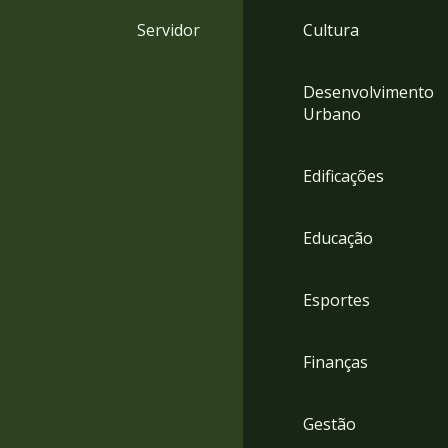
4
Servidor
Cultura
Acessibilidade
5
Desenvolvimento
Urbano
Edificações
Educação
Esportes
Finanças
Gestão