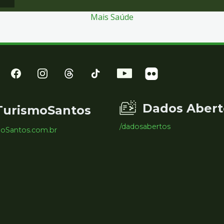
Mais Saúde
Dados Abert
TurismoSantos
/dadosabertos
moSantos.com.br