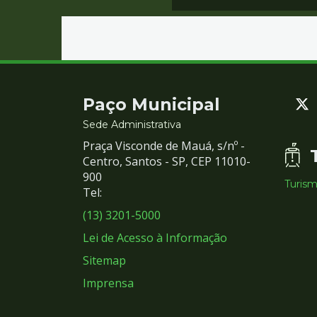
Contato
Paço Municipal
e
Sede Administrativa
Praça Visconde de Mauá, s/nº -
Redes
Centro, Santos - SP, CEP 11010-
900
Turis
Sociais
Tel:
(13) 3201-5000
Lei de Acesso à Informação
Sitemap
Imprensa