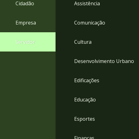
4
Cidadão
Assistência
Acessibilidade
5
Empresa
Comunicação
Servidor
Cultura
Desenvolvimento Urbano
Edificações
Educação
Esportes
Finanças