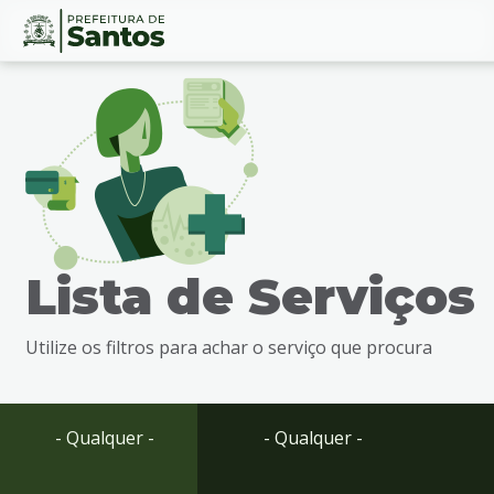
Ir
Conteúdo
para
o
conteúdo
1
Ir
para
o
menu
Lista de Serviços
2
Ir
para
Utilize os filtros para achar o serviço que procura
busca
3
Ir
para
- Qualquer -
- Qualquer -
o
rodapé