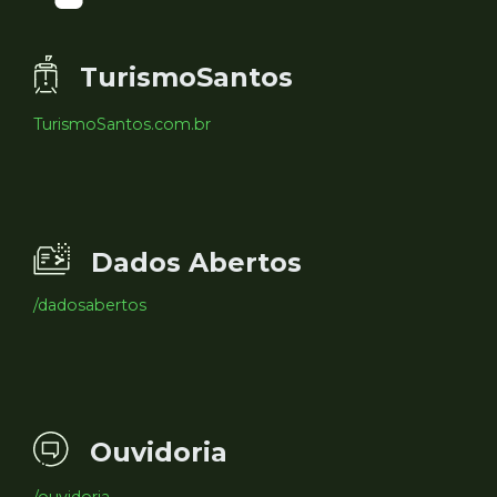
TurismoSantos
TurismoSantos.com.br
Dados Abertos
/dadosabertos
Ouvidoria
/ouvidoria