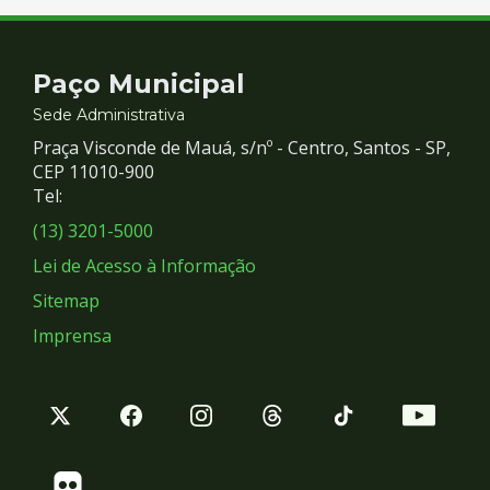
Contato
Paço Municipal
e
Sede Administrativa
Praça Visconde de Mauá, s/nº - Centro, Santos - SP,
Redes
CEP 11010-900
Tel:
Sociais
(13) 3201-5000
Lei de Acesso à Informação
Sitemap
Imprensa