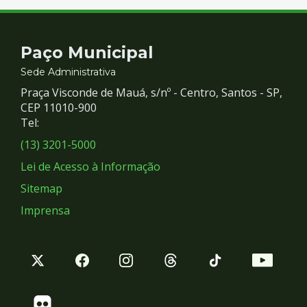
Contato
Paço Municipal
e
Sede Administrativa
Praça Visconde de Mauá, s/nº - Centro, Santos - SP,
Redes
CEP 11010-900
Tel:
Sociais
(13) 3201-5000
Lei de Acesso à Informação
Sitemap
Imprensa