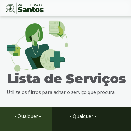
Ir
Conteúdo
para
o
conteúdo
1
Ir
para
o
menu
Lista de Serviços
2
Ir
para
Utilize os filtros para achar o serviço que procura
busca
3
Ir
para
- Qualquer -
- Qualquer -
o
rodapé