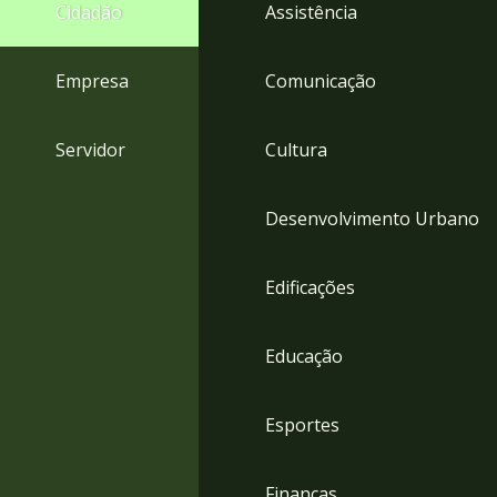
4
Cidadão
Assistência
Acessibilidade
5
Empresa
Comunicação
Servidor
Cultura
Desenvolvimento Urbano
Edificações
Educação
Esportes
Finanças