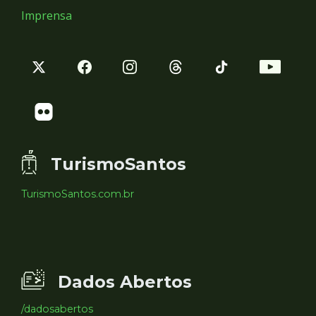
Imprensa
TurismoSantos
TurismoSantos.com.br
Dados Abertos
/dadosabertos