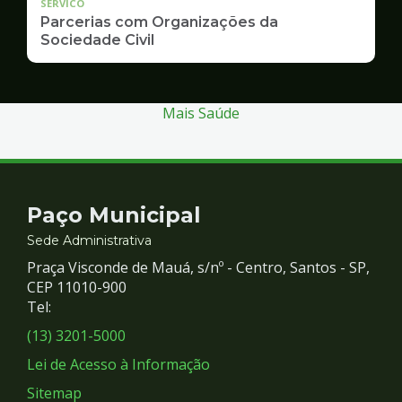
SERVICO
Parcerias com Organizações da
Sociedade Civil
Mais Saúde
Contato
Paço Municipal
e
Sede Administrativa
Praça Visconde de Mauá, s/nº - Centro, Santos - SP,
Redes
CEP 11010-900
Tel:
Sociais
(13) 3201-5000
Lei de Acesso à Informação
Sitemap