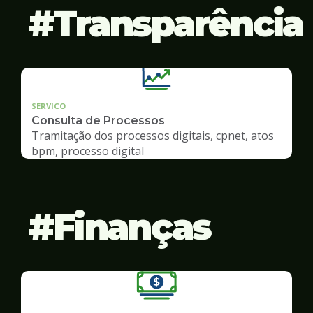
Transparência
SERVICO
Consulta de Processos
Tramitação dos processos digitais, cpnet, atos
bpm, processo digital
Finanças