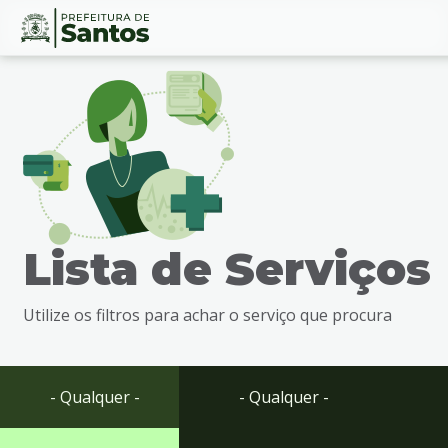
Ir
Conteúdo
para
o
conteúdo
1
Ir
para
o
menu
Lista de Serviços
2
Ir
para
Utilize os filtros para achar o serviço que procura
busca
3
Ir
para
- Qualquer -
- Qualquer -
o
rodapé