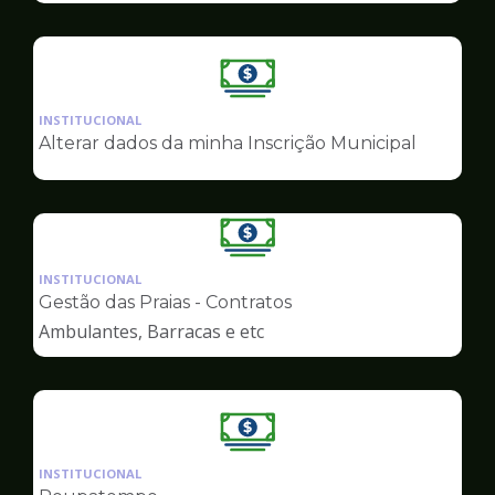
Ilustração
da
INSTITUCIONAL
pagina
Alterar dados da minha Inscrição Municipal
de
Finanças
Ilustração
da
INSTITUCIONAL
pagina
Gestão das Praias - Contratos
de
Ambulantes, Barracas e etc
Finanças
Ilustração
da
INSTITUCIONAL
pagina