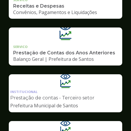
Receitas e Despesas
Convênios, Pagamentos e Liquidações
SERVICO
Prestação de Contas dos Anos Anteriores
Balanço Geral | Prefeitura de Santos
Ilustração
da
INSTITUCIONAL
pagina
Prestação de contas - Terceiro setor
de
Prefeitura Municipal de Santos
Transparência
Ilustração