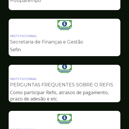
Poupatempo
de
Finanças
Ilustração
da
INSTITUCIONAL
pagina
Secretaria de Finanças e Gestão
de
Sefin
Finanças
Ilustração
da
INSTITUCIONAL
pagina
PERGUNTAS FREQUENTES SOBRE O REFIS
de
Como participar Refis, atrasos de pagamento,
Finanças
prazo de adesão e etc.
Ilustração
da