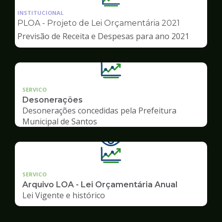
da
INSTITUCIONAL
pagina
PLOA - Projeto de Lei Orçamentária 2021
de
Previsão de Receita e Despesas para ano 2021
Transparência
SERVICO
Desonerações
Desonerações concedidas pela Prefeitura
Municipal de Santos
SERVICO
Arquivo LOA - Lei Orçamentária Anual
Lei Vigente e histórico