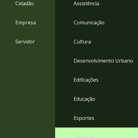
4
Cidadão
Assistência
Acessibilidade
5
Empresa
Comunicação
Servidor
Cultura
Desenvolvimento Urbano
Edificações
Educação
Esportes
Finanças