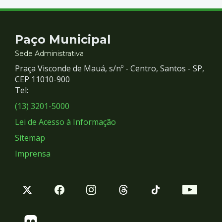
Contato
Paço Municipal
e
Sede Administrativa
Praça Visconde de Mauá, s/nº - Centro, Santos - SP,
Redes
CEP 11010-900
Tel:
Sociais
(13) 3201-5000
Lei de Acesso à Informação
Sitemap
Imprensa