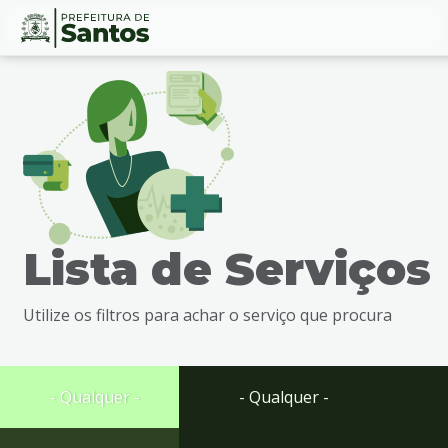
Ir
Conteúdo
para
o
conteúdo
1
Ir
para
o
menu
Lista de Serviços
2
Ir
para
Utilize os filtros para achar o serviço que procura
busca
3
Ir
para
- Qualquer -
- Qualquer -
o
rodapé