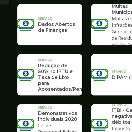
Consult
Multas
Municip
Multas e
SERVICO
Dados Abertos
Infrações
de Finanças
Gerenci
de Resíd
Sólido, 
de Lixo
SERVICO
Redução de
50% no IPTU e
SERVICO
Taxa de Lixo
DIPAM (
para
Aposentados/Pensionistas
SERVICO
SERVICO
ITBI - C
Demonstrativos
negativ
Individuais 2020
débitos 
Lei de
Imposto 