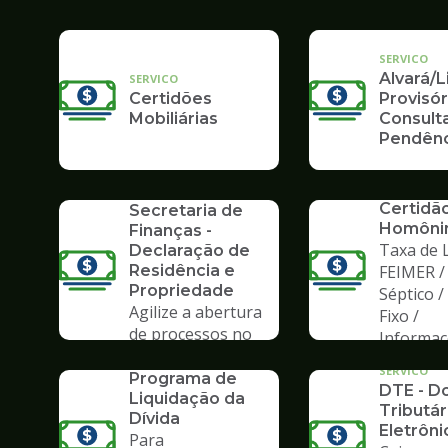
SERVICO
Alvará/
SERVICO
Certidões
Provisór
Mobiliárias
Consult
Pendênc
SERVICO
SERVICO
Formulários da
Certidã
Secretaria de
Homôni
Finanças -
Taxa de L
Declaração de
Residência e
FEIMER /
Propriedade
Séptico 
Agilize a abertura
Fixo /
de processos no
Informa
SERVICO
Poupatempo
PLD 2019 -
SERVICO
Programa de
DTE - Do
Liquidação da
Tributár
Dívida
Eletrôni
Para