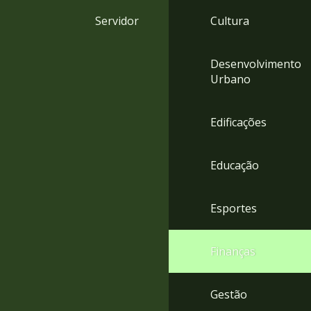
4
Servidor
Cultura
Acessibilidade
5
Desenvolvimento
Urbano
Edificações
Educação
Esportes
Finanças
Gestão