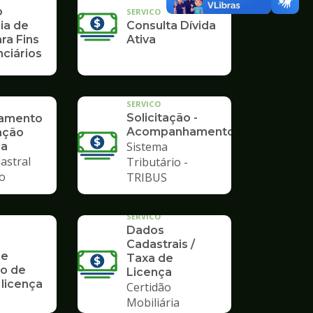
o
SERVICO
ia de
Consulta Dívida
ra Fins
Ativa
ciários
SERVICO
Solicitação -
ramento
Acompanhamento
ação
Sistema
ia
astral
Tributário -
io
TRIBUS
SERVICO
Dados
Cadastrais /
 e
Taxa de
o de
Licença
 licença
Certidão
Mobiliária