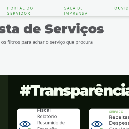
PORTAL DO
SALA DE
OUVID
SERVIDOR
IMPRENSA
ista de Serviços
e os filtros para achar o serviço que procura
Transparênci
SERVICO
Lei de
Responsabilidade
Fiscal
SERVICO
Relatório
Receita
Resumido de
Despes