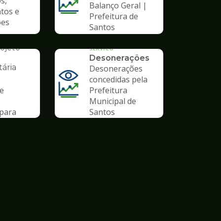
s,
Balanço Geral |
tos e
Prefeitura de
ões
Santos
AL
ojeto
SERVICO
Desonerações
ária
Desonerações
concedidas pela
de
Prefeitura
Municipal de
para
Santos