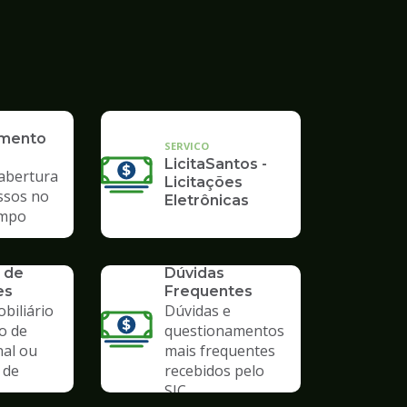
imento
SERVICO
LicitaSantos -
 abertura
Licitações
ssos no
Eletrônicas
mpo
SERVICO
 de
Dúvidas
es
Frequentes
biliário
Dúvidas e
o de
questionamentos
nal ou
mais frequentes
 de
recebidos pelo
SIC