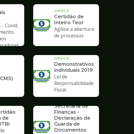
a de
SERVICO
ais
Certidão de
Inteiro Teor
 - Covid,
Agilize a abertura
amento
de processos
uos
Geradores
SERVICO
Demonstrativos
individuais 2019
Lei de
ICMS)
Responsabilidade
Fiscal
SERVICO
Formulários da
Secretaria de
ertidão
Finanças -
a de
Declaração de
ITBI
Guarda de
de
Documentos