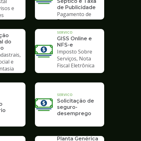
tal
Séptico e Taxa
de Publicidade
visos e
Pagamento de
es
Boleto
SERVICO
ação
GISS Online e
al do
NFS-e
io
Imposto Sobre
dastrais,
Serviços, Nota
ocial e
Fiscal Eletrônica
ntasia
SERVICO
Solicitação de
o
seguro-
rio
desemprego
SERVICO
Planta Genérica