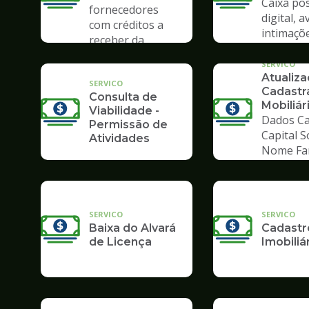
Caixa pos
fornecedores
digital, a
com créditos a
intimaçõ
receber da
Prefeitura
SERVICO
Atualiz
SERVICO
Cadastr
Consulta de
Mobiliár
Viabilidade -
Dados Ca
Permissão de
Capital S
Atividades
Nome Fa
SERVICO
SERVICO
Baixa do Alvará
Cadastr
de Licença
Imobiliá