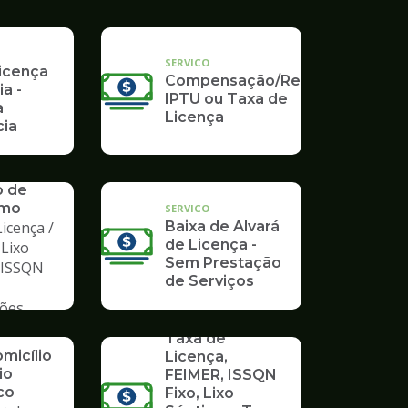
SERVICO
Licença
Compensação/Restituição
ia -
IPTU ou Taxa de
a
Licença
ia
o de
mo
SERVICO
icença /
Baixa de Alvará
de Licença -
 Lixo
Sem Prestação
/ ISSQN
de Serviços
ções
SERVICO
Taxa de
micílio
Licença,
io
FEIMER, ISSQN
co
Fixo, Lixo