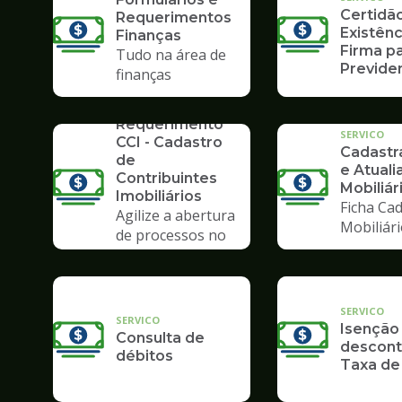
Certidã
Requerimentos
Existênc
Finanças
Firma pa
Tudo na área de
Previden
finanças
SERVICO
Requerimento
SERVICO
CCI - Cadastro
Cadast
de
e Atuali
Contribuintes
Mobiliár
Imobiliários
Ficha Cad
Agilize a abertura
Mobiliár
de processos no
Poupatempo
SERVICO
SERVICO
Isenção
Consulta de
descont
débitos
Taxa de