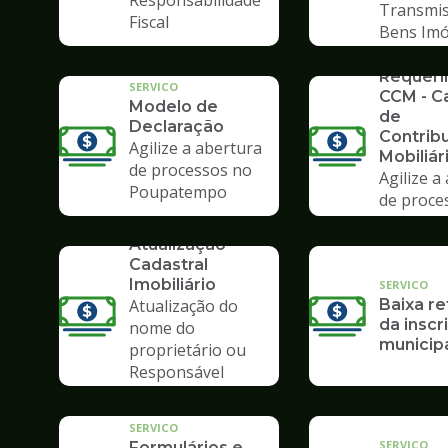
Responsabilidade
Transmis
Fiscal
Bens Imó
SERVICO
Requer
SERVICO
CCM - C
Modelo de
de
Declaração
Contrib
Agilize a abertura
Mobiliár
de processos no
Agilize a
Poupatempo
de proce
Poupate
SERVICO
Atualização
Cadastral
Imobiliário
SERVICO
Atualização do
Baixa re
da inscr
nome do
municip
proprietário ou
Responsável
Tributário
SERVICO
SERVICO
Formulários e