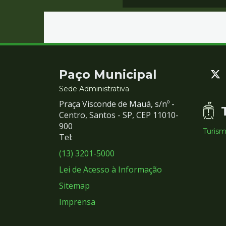
Contato
Paço Municipal
e
Sede Administrativa
Praça Visconde de Mauá, s/nº -
Redes
Centro, Santos - SP, CEP 11010-
900
Turis
Sociais
Tel:
(13) 3201-5000
Lei de Acesso à Informação
Sitemap
Imprensa