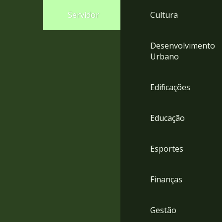
4
Servidor
Cultura
Acessibilidade
5
Desenvolvimento
Urbano
Edificações
Educação
Esportes
Finanças
Gestão