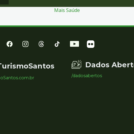
Mais Saúde
Dados Abert
TurismoSantos
/dadosabertos
moSantos.com.br