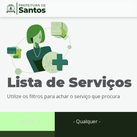
Ir
Conteúdo
para
o
conteúdo
1
Ir
para
o
menu
Lista de Serviços
2
Ir
para
Utilize os filtros para achar o serviço que procura
busca
3
Ir
para
- Qualquer -
- Qualquer -
o
rodapé