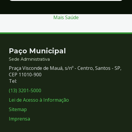
Segurança
Mais Saúde
Contato
Paço Municipal
e
Sede Administrativa
Praça Visconde de Mauá, s/nº - Centro, Santos - SP,
Redes
CEP 11010-900
Tel:
Sociais
(13) 3201-5000
Lei de Acesso à Informação
Sitemap
Imprensa