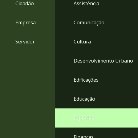
4
Cidadão
Assistência
Acessibilidade
5
Empresa
Comunicação
Servidor
Cultura
Desenvolvimento Urbano
Edificações
Educação
Esportes
Finanças