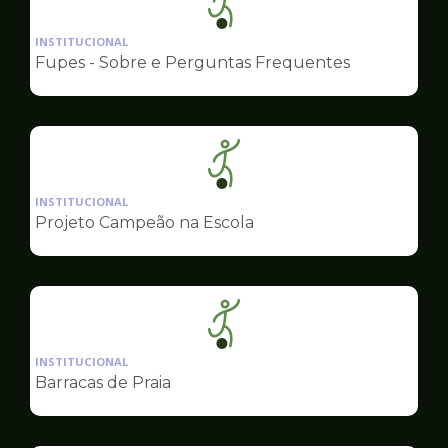
Ilustração
da
INSTITUCIONAL
pagina
Fupes - Sobre e Perguntas Frequentes
de
Esportes
Ilustração
da
INSTITUCIONAL
pagina
Projeto Campeão na Escola
de
Esportes
Ilustração
da
INSTITUCIONAL
pagina
Barracas de Praia
de
Esportes