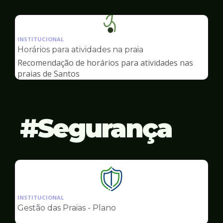
Ilustração
da
INSTITUCIONAL
pagina
Horários para atividades na praia
de
Recomendação de horários para atividades nas
Esportes
praias de Santos
Segurança
Ilustração
da
INSTITUCIONAL
pagina
Gestão das Praias - Plano
de