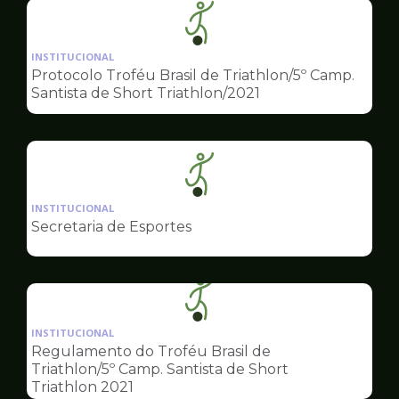
Ilustração
da
INSTITUCIONAL
pagina
Protocolo Troféu Brasil de Triathlon/5º Camp.
de
Santista de Short Triathlon/2021
Esportes
Ilustração
da
INSTITUCIONAL
pagina
Secretaria de Esportes
de
Esportes
Ilustração
da
INSTITUCIONAL
pagina
Regulamento do Troféu Brasil de
de
Triathlon/5º Camp. Santista de Short
Esportes
Triathlon 2021