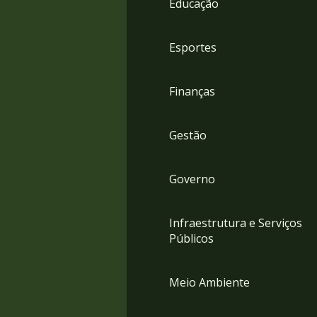
Educação
4
Acessibilidade
5
Esportes
Finanças
Gestão
Governo
Infraestrutura e Serviços
Públicos
Meio Ambiente