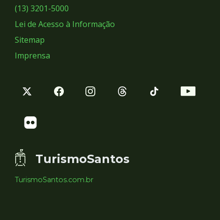
Sociais
(13) 3201-5000
Lei de Acesso à Informação
Sitemap
Imprensa
TurismoSantos
TurismoSantos.com.br