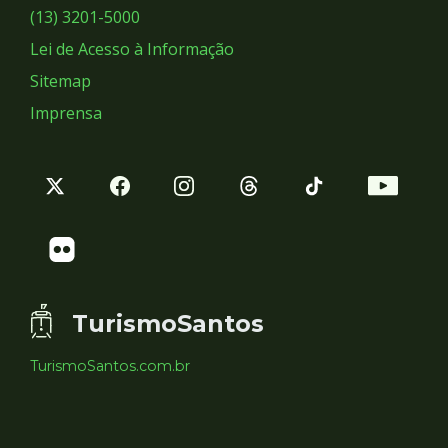
Sociais
(13) 3201-5000
Lei de Acesso à Informação
Sitemap
Imprensa
TurismoSantos
TurismoSantos.com.br