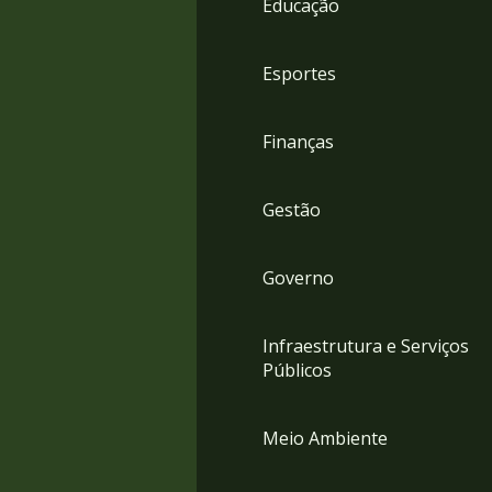
Educação
4
Acessibilidade
5
Esportes
Finanças
Gestão
Governo
Infraestrutura e Serviços
Públicos
Meio Ambiente