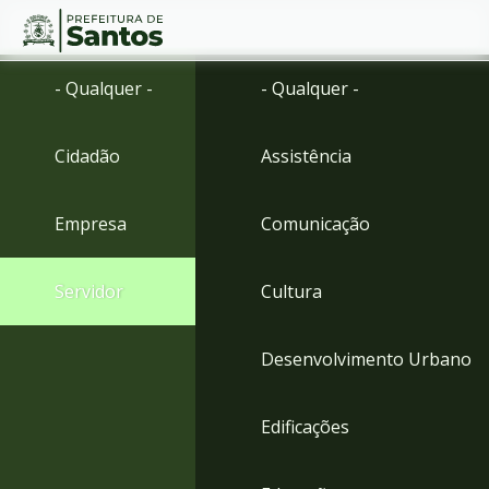
Ir
Conteúdo
- Qualquer -
- Qualquer -
para
o
conteúdo
Cidadão
Assistência
1
Ir
para
Empresa
Comunicação
o
menu
2
Servidor
Cultura
Ir
para
busca
Desenvolvimento Urbano
3
Ir
para
Edificações
o
rodapé