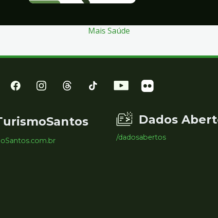
Mais Saúde
Dados Abert
TurismoSantos
/dadosabertos
moSantos.com.br