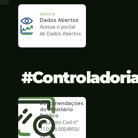
SERVICO
Dados Abertos
Acesse o portal
de Dados Abertos
Controladori
SERVICO
Recomendações
do Ministério
Público
Inquérito Civil nº
11.0426.0004955/
2013-1