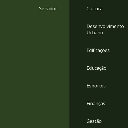
4
Servidor
Cultura
Acessibilidade
5
Desenvolvimento
Urbano
Edificações
Educação
Esportes
Finanças
Gestão