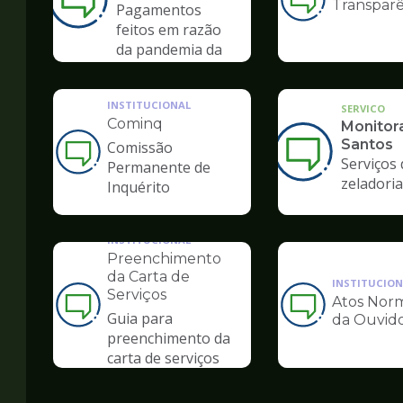
Transparê
Ilustração
Pagamentos
da
feitos em razão
pagina
da pandemia da
de
COVID-19
Ouvidoria
INSTITUCIONAL
SERVICO
Cominq
Monitor
Santos
Comissão
Ilustração
Serviços 
Permanente de
da
zeladoria
Inquérito
pagina
de
Ouvidoria
INSTITUCIONAL
Preenchimento
da Carta de
INSTITUCION
Serviços
Atos Norm
Ilustração
Ilustração
Guia para
da Ouvido
da
da
preenchimento da
pagina
pagina
carta de serviços
de
de
Ouvidoria
Ouvidoria