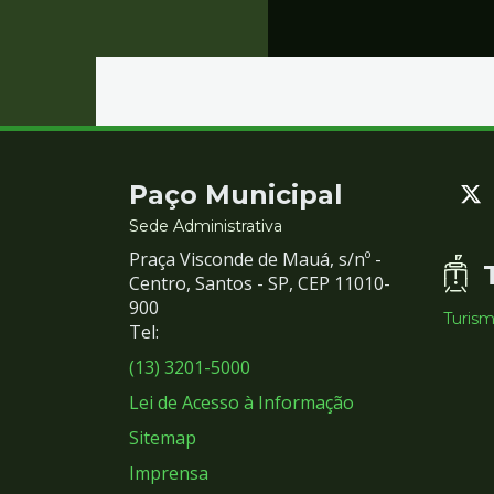
Contato
Paço Municipal
e
Sede Administrativa
Praça Visconde de Mauá, s/nº -
Redes
Centro, Santos - SP, CEP 11010-
900
Turis
Sociais
Tel:
(13) 3201-5000
Lei de Acesso à Informação
Sitemap
Imprensa