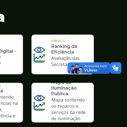
a
SERVICO
Ranking da
igital -
Eficiência
e
Avaliação das
s
Secretarias
SERVICO
Mapa da
a
Iluminação
ia
Pública
ntendo
Mapa contendo
ências na
os reparos e
a,
serviços da rede
ência e
de iluminação
pública.