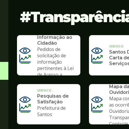
Transparênci
SERVICO
SIC - Serviço de
Informação ao
Cidadão
SERVICO
Pedidos de
Santos D
solicitação de
Carta d
informação
Serviço
pertinentes à Lei
de Acesso a
Informação
SERVICO
Mapa d
SERVICO
Ouvidor
Pesquisas de
Mapa co
Satisfação
as ocorr
Prefeitura de
Ouvidori
Santos
Transpar
Controle