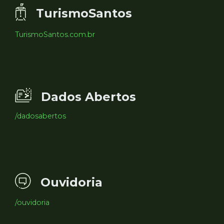
TurismoSantos
TurismoSantos.com.br
Dados Abertos
/dadosabertos
Ouvidoria
/ouvidoria