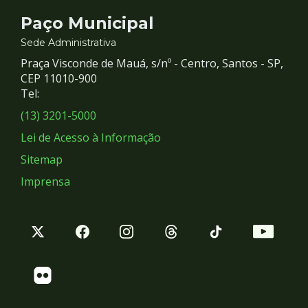
Contato
Paço Municipal
e
Sede Administrativa
Praça Visconde de Mauá, s/nº - Centro, Santos - SP,
Redes
CEP 11010-900
Tel:
Sociais
(13) 3201-5000
Lei de Acesso à Informação
Sitemap
Imprensa