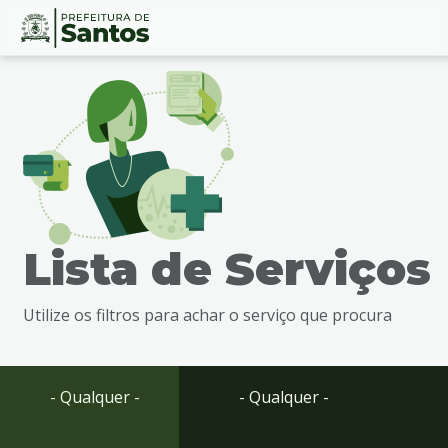
Ir
Conteúdo
para
o
conteúdo
1
Ir
para
o
menu
Lista de Serviços
2
Ir
para
Utilize os filtros para achar o serviço que procura
busca
3
Ir
para
- Qualquer -
- Qualquer -
o
rodapé