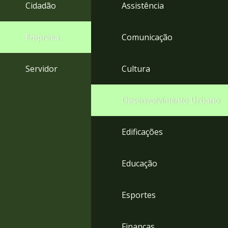
4
Cidadão
Assistência
Acessibilidade
5
Empresa
Comunicação
Servidor
Cultura
Desenvolvimento Urbano
Edificações
Educação
Esportes
Finanças