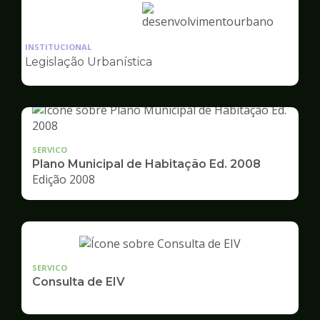
Ilustração
da
INSTITUCIONAL
pagina
Legislação Urbanística
de
Desenvolvimento
Urbano
SERVICO
Plano Municipal de Habitação Ed. 2008
Edição 2008
SERVICO
Consulta de EIV