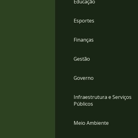
Educação
4
Acessibilidade
5
Esportes
Finanças
Gestão
Governo
Infraestrutura e Serviços
Públicos
Meio Ambiente