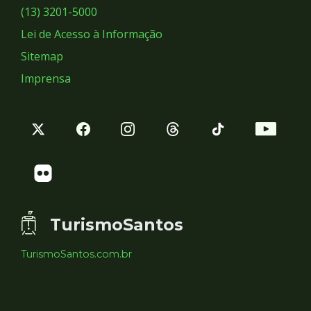
Sociais
(13) 3201-5000
Lei de Acesso à Informação
Sitemap
Imprensa
TurismoSantos
TurismoSantos.com.br