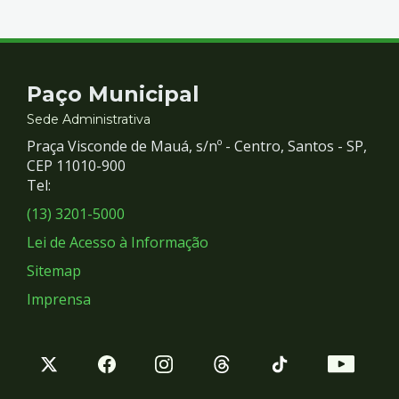
Contato
Paço Municipal
e
Sede Administrativa
Praça Visconde de Mauá, s/nº - Centro, Santos - SP,
Redes
CEP 11010-900
Tel:
Sociais
(13) 3201-5000
Lei de Acesso à Informação
Sitemap
Imprensa