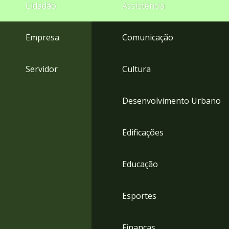
4
Cidadão
Assistência
Acessibilidade
5
Empresa
Comunicação
Servidor
Cultura
Desenvolvimento Urbano
Edificações
Educação
Esportes
Finanças