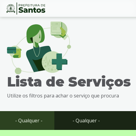
Ir
Conteúdo
para
o
conteúdo
1
Ir
para
o
menu
Lista de Serviços
2
Ir
para
Utilize os filtros para achar o serviço que procura
busca
3
Ir
para
- Qualquer -
- Qualquer -
o
rodapé