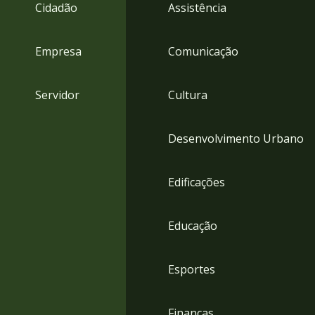
4
Cidadão
Assistência
Acessibilidade
5
Empresa
Comunicação
Servidor
Cultura
Desenvolvimento Urbano
Edificações
Educação
Esportes
Finanças