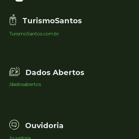
TurismoSantos
TurismoSantos.com.br
Dados Abertos
/dadosabertos
Ouvidoria
/ouvidoria