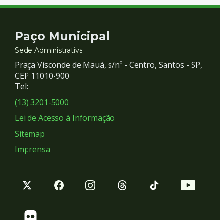
Contato
Paço Municipal
e
Sede Administrativa
Praça Visconde de Mauá, s/nº - Centro, Santos - SP,
Redes
CEP 11010-900
Tel:
Sociais
(13) 3201-5000
Lei de Acesso à Informação
Sitemap
Imprensa