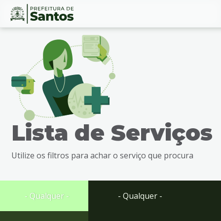
Ir
Conteúdo
para
o
conteúdo
1
Ir
para
o
menu
Lista de Serviços
2
Ir
para
Utilize os filtros para achar o serviço que procura
busca
3
Ir
para
- Qualquer -
- Qualquer -
o
rodapé