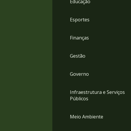
Educação
4
Acessibilidade
5
Esportes
Finanças
Gestão
Governo
Infraestrutura e Serviços
Públicos
Meio Ambiente