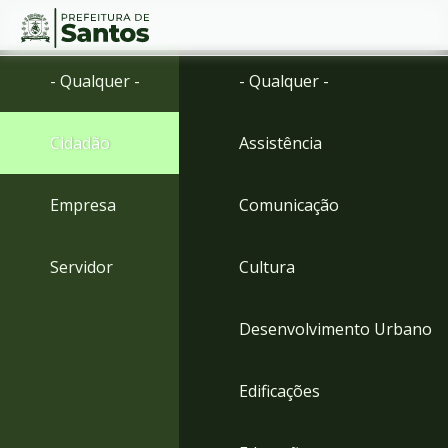
Ir
Conteúdo
- Qualquer -
- Qualquer -
para
o
conteúdo
Cidadão
Assistência
1
Ir
para
Empresa
Comunicação
o
menu
2
Servidor
Cultura
Ir
para
busca
Desenvolvimento Urbano
3
Ir
para
Edificações
o
rodapé