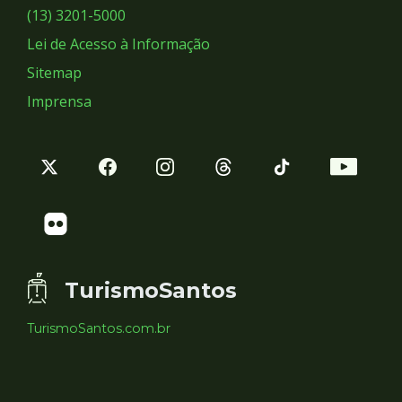
Sociais
(13) 3201-5000
Lei de Acesso à Informação
Sitemap
Imprensa
TurismoSantos
TurismoSantos.com.br