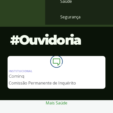
Saúde
Segurança
Ouvidoria
Ilustração
da
INSTITUCIONAL
pagina
Cominq
de
Comissão Permanente de Inquérito
Ouvidoria
Mais Saúde