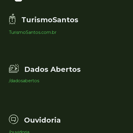
TurismoSantos
TurismoSantos.com.br
Dados Abertos
/dadosabertos
Ouvidoria
/ouvidoria