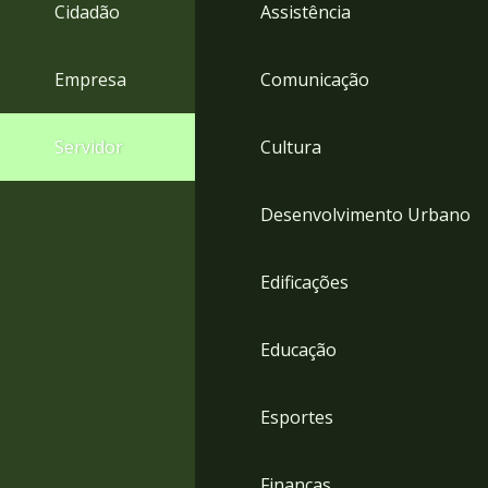
4
Cidadão
Assistência
Acessibilidade
5
Empresa
Comunicação
Servidor
Cultura
Desenvolvimento Urbano
Edificações
Educação
Esportes
Finanças