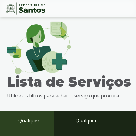
Ir
Conteúdo
para
o
conteúdo
1
Ir
para
o
menu
Lista de Serviços
2
Ir
para
Utilize os filtros para achar o serviço que procura
busca
3
Ir
para
- Qualquer -
- Qualquer -
o
rodapé