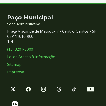
Contato
Paço Municipal
e
Sede Administrativa
Praça Visconde de Mauá, s/nº - Centro, Santos - SP,
Redes
CEP 11010-900
Tel:
Sociais
(13) 3201-5000
Lei de Acesso à Informação
Sitemap
Imprensa