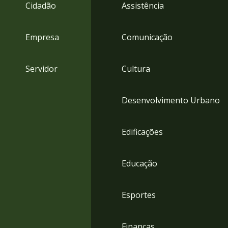
4
Cidadão
Assistência
Acessibilidade
5
Empresa
Comunicação
Servidor
Cultura
Desenvolvimento Urbano
Edificações
Educação
Esportes
Finanças