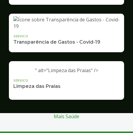
Infraestrutura
e
Serviços
Públicos
SERVICO
Transparência de Gastos - Covid-19
" alt="Limpeza das Praias" />
SERVICO
Limpeza das Praias
Mais Saúde