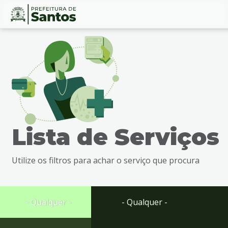
Ir
Conteúdo
para
o
conteúdo
1
Ir
para
o
menu
Lista de Serviços
2
Ir
para
Utilize os filtros para achar o serviço que procura
busca
3
Ir
para
- Qualquer -
- Qualquer -
o
rodapé