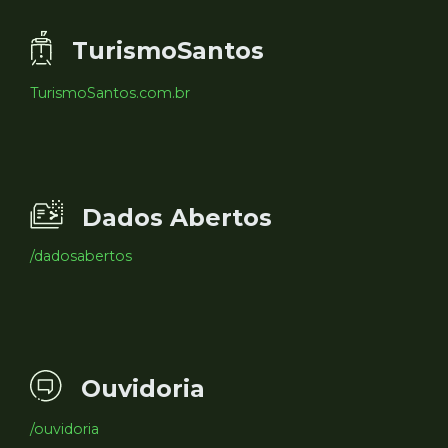
TurismoSantos
TurismoSantos.com.br
Dados Abertos
/dadosabertos
Ouvidoria
/ouvidoria