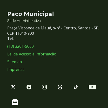
Contato
Paço Municipal
e
Sede Administrativa
Praça Visconde de Mauá, s/nº - Centro, Santos - SP,
Redes
CEP 11010-900
Tel:
Sociais
(13) 3201-5000
Lei de Acesso à Informação
Sitemap
Imprensa