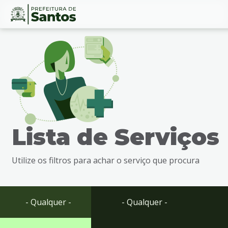
Ir
Conteúdo
para
o
conteúdo
1
Ir
para
o
menu
Lista de Serviços
2
Ir
para
Utilize os filtros para achar o serviço que procura
busca
3
Ir
para
- Qualquer -
- Qualquer -
o
rodapé