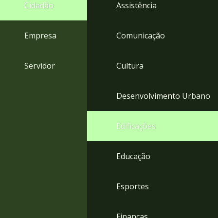
4
Cidadão
Assistência
Acessibilidade
5
Empresa
Comunicação
Servidor
Cultura
Desenvolvimento Urbano
Edificações
Educação
Esportes
Finanças