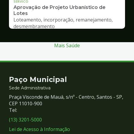
SERVICO
Aprovação de Projeto Urbanístico de
Lotes
Loteamento, incorporação, remanejamento,
desmembramento
Mais Saúde
Contato
Paço Municipal
e
Sede Administrativa
Praça Visconde de Mauá, s/nº - Centro, Santos - SP,
Redes
CEP 11010-900
Tel:
Sociais
(13) 3201-5000
Lei de Acesso à Informação