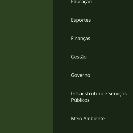
Educação
4
Acessibilidade
5
Esportes
Finanças
Gestão
Governo
Infraestrutura e Serviços
Públicos
Meio Ambiente