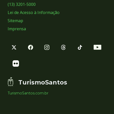
Sociais
(13) 3201-5000
Lei de Acesso à Informação
Sitemap
Imprensa
TurismoSantos
TurismoSantos.com.br