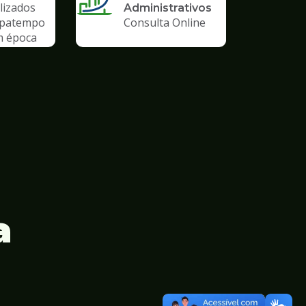
lizados
Administrativos
upatempo
Consulta Online
m época
emia
a