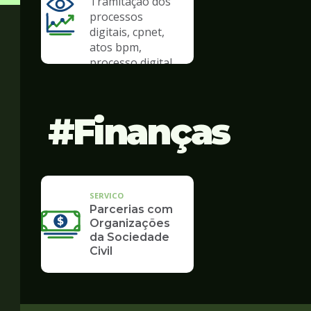
Tramitação dos
processos
digitais, cpnet,
atos bpm,
processo digital
Finanças
SERVICO
Parcerias com
Organizações
da Sociedade
Civil