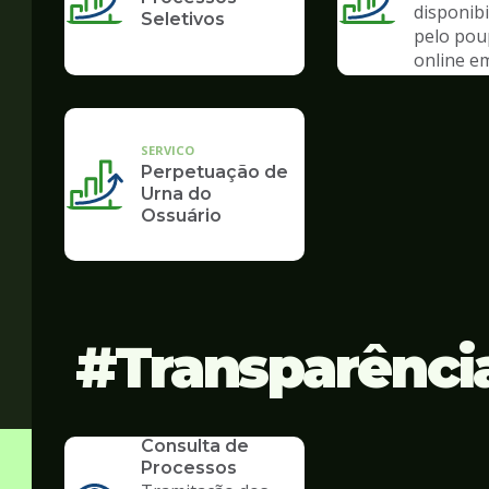
disponibi
Seletivos
pelo po
online e
de pand
SERVICO
Perpetuação de
Urna do
Ossuário
Transparênci
SERVICO
Consulta de
Processos