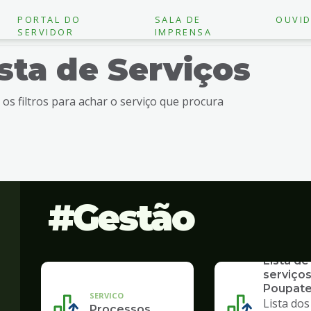
PORTAL DO
SALA DE
OUVID
SERVIDOR
IMPRENSA
ista de Serviços
e os filtros para achar o serviço que procura
Gestão
SERVICO
Lista de
serviços
Poupat
SERVICO
Lista dos
Processos