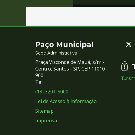
Contato
Paço Municipal
e
Sede Administrativa
Praça Visconde de Mauá, s/nº -
Redes
Centro, Santos - SP, CEP 11010-
900
Turis
Sociais
Tel:
(13) 3201-5000
Lei de Acesso à Informação
Sitemap
Imprensa