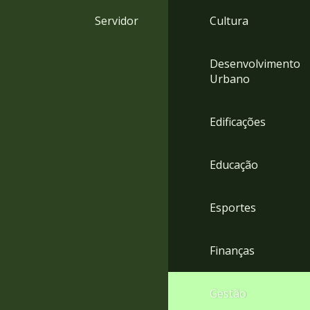
4
Servidor
Cultura
Acessibilidade
5
Desenvolvimento
Urbano
Edificações
Educação
Esportes
Finanças
Gestão