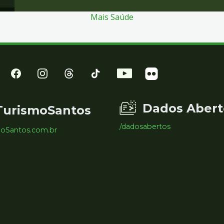
Mais Saúde
Dados Abert
TurismoSantos
/dadosabertos
moSantos.com.br