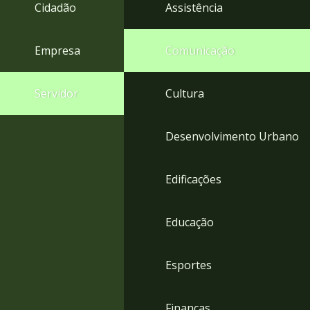
4
Cidadão
Assistência
Acessibilidade
5
Empresa
Comunicação
Servidor
Cultura
Desenvolvimento Urbano
Edificações
Educação
Esportes
Finanças