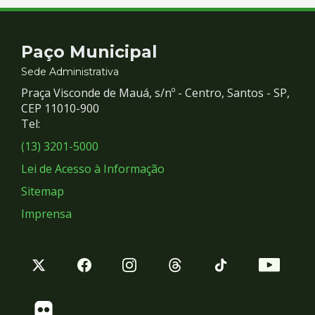
Contato
Paço Municipal
e
Sede Administrativa
Praça Visconde de Mauá, s/nº - Centro, Santos - SP,
Redes
CEP 11010-900
Tel:
Sociais
(13) 3201-5000
Lei de Acesso à Informação
Sitemap
Imprensa