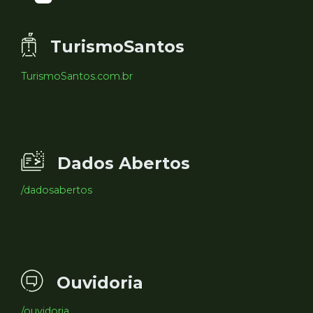
TurismoSantos
TurismoSantos.com.br
Dados Abertos
/dadosabertos
Ouvidoria
/ouvidoria