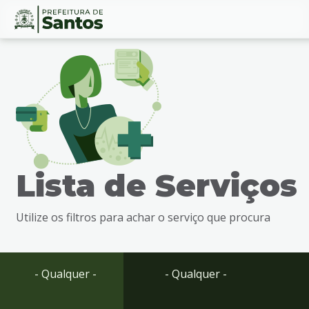
Ir
Conteúdo
para
o
conteúdo
1
Ir
para
o
menu
Lista de Serviços
2
Ir
para
Utilize os filtros para achar o serviço que procura
busca
3
Ir
para
- Qualquer -
- Qualquer -
o
rodapé