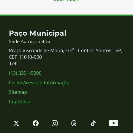
Contato
Paço Municipal
e
Sede Administrativa
Praça Visconde de Mauá, s/nº - Centro, Santos - SP,
Redes
CEP 11010-900
Tel:
Sociais
(13) 3201-5000
Lei de Acesso à Informação
Sitemap
Imprensa