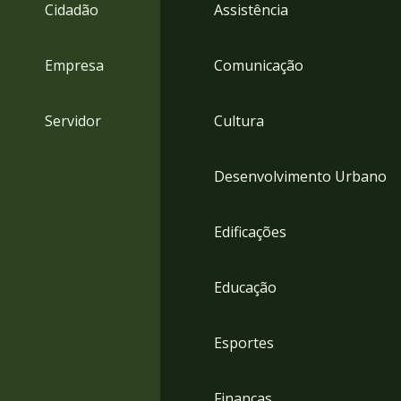
4
Cidadão
Assistência
Acessibilidade
5
Empresa
Comunicação
Servidor
Cultura
Desenvolvimento Urbano
Edificações
Educação
Esportes
Finanças