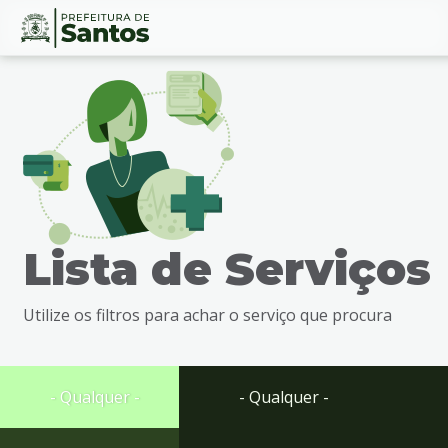
Ir
Conteúdo
para
o
conteúdo
1
Ir
para
o
menu
Lista de Serviços
2
Ir
para
Utilize os filtros para achar o serviço que procura
busca
3
Ir
para
- Qualquer -
- Qualquer -
o
rodapé