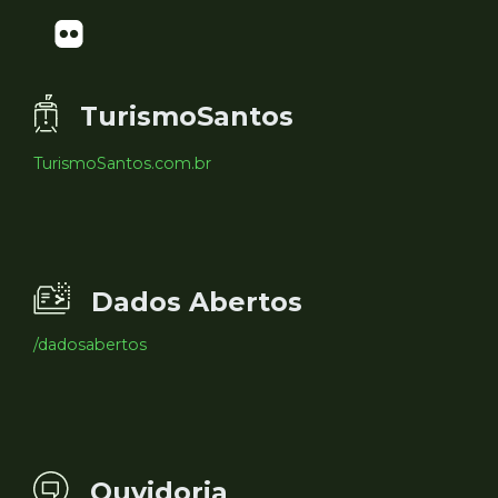
TurismoSantos
TurismoSantos.com.br
Dados Abertos
/dadosabertos
Ouvidoria