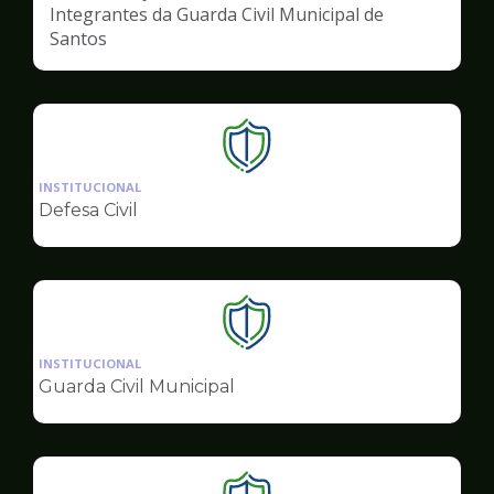
Integrantes da Guarda Civil Municipal de
Santos
Ilustração
da
INSTITUCIONAL
pagina
Defesa Civil
de
Segurança
Ilustração
da
INSTITUCIONAL
pagina
Guarda Civil Municipal
de
Segurança