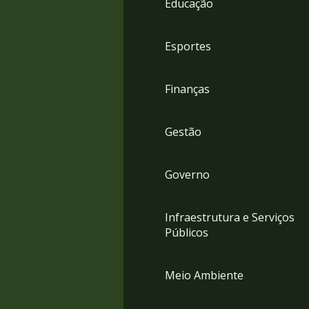
Educação
4
Acessibilidade
5
Esportes
Finanças
Gestão
Governo
Infraestrutura e Serviços
Públicos
Meio Ambiente