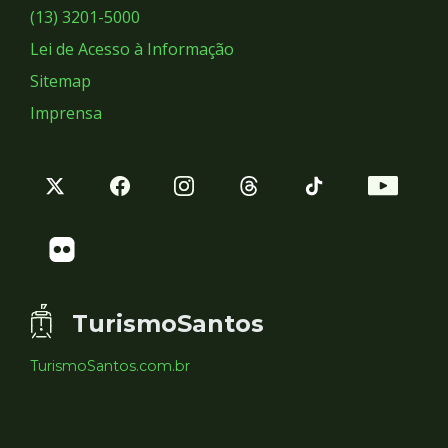
Sociais
(13) 3201-5000
Lei de Acesso à Informação
Sitemap
Imprensa
TurismoSantos
TurismoSantos.com.br