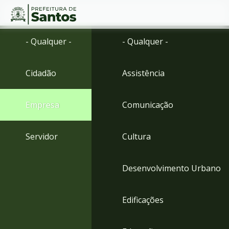
Ir
Conteúdo
- Qualquer -
- Qualquer -
para
o
conteúdo
Cidadão
Assistência
1
Ir
para
Empresa
Comunicação
o
menu
2
Servidor
Cultura
Ir
para
busca
Desenvolvimento Urbano
3
Ir
para
Edificações
o
rodapé