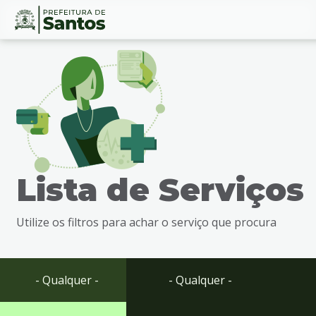
Ir
Conteúdo
para
o
conteúdo
1
Ir
para
o
menu
Lista de Serviços
2
Ir
para
Utilize os filtros para achar o serviço que procura
busca
3
Ir
para
- Qualquer -
- Qualquer -
o
rodapé