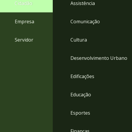
4
Cidadão
Assistência
Acessibilidade
5
Empresa
Comunicação
Servidor
Cultura
Desenvolvimento Urbano
Edificações
Educação
Esportes
Finanças