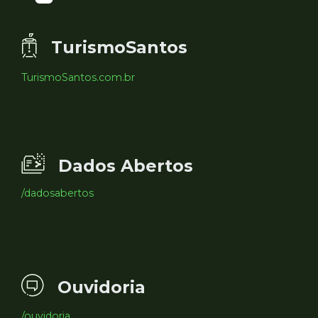
TurismoSantos
TurismoSantos.com.br
Dados Abertos
/dadosabertos
Ouvidoria
/ouvidoria