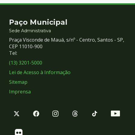
Contato
Paço Municipal
e
Sede Administrativa
Praça Visconde de Mauá, s/nº - Centro, Santos - SP,
Redes
CEP 11010-900
Tel:
Sociais
(13) 3201-5000
Lei de Acesso à Informação
Sitemap
Imprensa