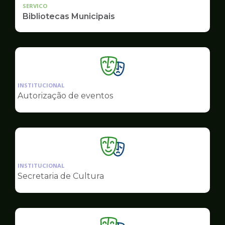
SERVICO
Bibliotecas Municipais
Ilustração
da
INSTITUCIONAL
pagina
Autorização de eventos
de
Cultura
Ilustração
da
INSTITUCIONAL
pagina
Secretaria de Cultura
de
Cultura