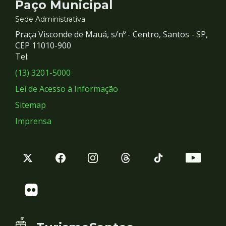
Contato
Paço Municipal
e
Sede Administrativa
Praça Visconde de Mauá, s/nº - Centro, Santos - SP,
Redes
CEP 11010-900
Tel:
Sociais
(13) 3201-5000
Lei de Acesso à Informação
Sitemap
Imprensa