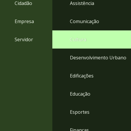
4
Cidadão
Assistência
Acessibilidade
5
Empresa
Comunicação
Servidor
Cultura
Desenvolvimento Urbano
Edificações
Educação
Esportes
Finanças