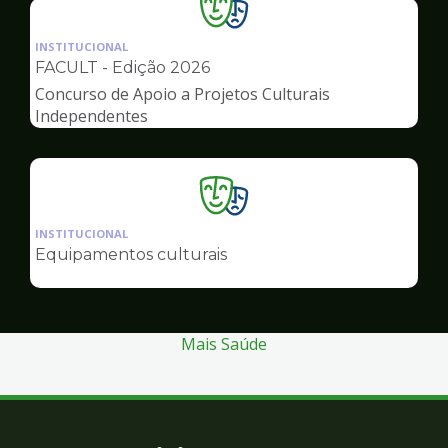
Ilustração
da
INSTITUCIONAL
pagina
FACULT - Edição 2026
de
Concurso de Apoio a Projetos Culturais
Cultura
Independentes
Ilustração
da
INSTITUCIONAL
pagina
Equipamentos culturais
de
Cultura
Mais Saúde