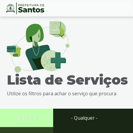
Ir
Conteúdo
para
o
conteúdo
1
Ir
para
o
menu
Lista de Serviços
2
Ir
para
Utilize os filtros para achar o serviço que procura
busca
3
Ir
para
- Qualquer -
- Qualquer -
o
rodapé