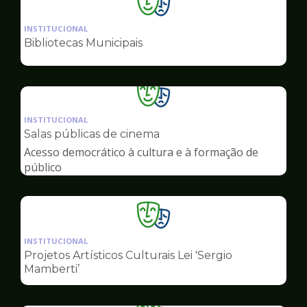
Ilustração
da
INSTITUCIONAL
pagina
Bibliotecas Municipais
de
Cultura
Ilustração
da
INSTITUCIONAL
pagina
Salas públicas de cinema
de
Acesso democrático à cultura e à formação de
Cultura
público
Ilustração
da
INSTITUCIONAL
pagina
Projetos Artísticos Culturais Lei 'Sergio
de
Mamberti’
Cultura