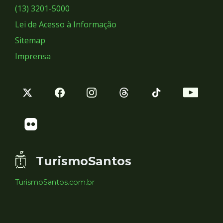
Sociais
(13) 3201-5000
Lei de Acesso à Informação
Sitemap
Imprensa
TurismoSantos
TurismoSantos.com.br