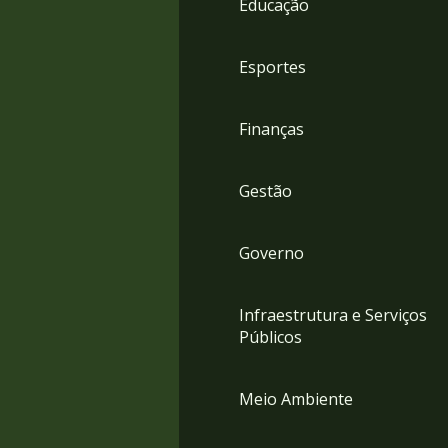
Educação
4
Acessibilidade
5
Esportes
Finanças
Gestão
Governo
Infraestrutura e Serviços
Públicos
Meio Ambiente