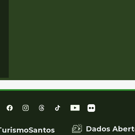
Dados Abert
TurismoSantos