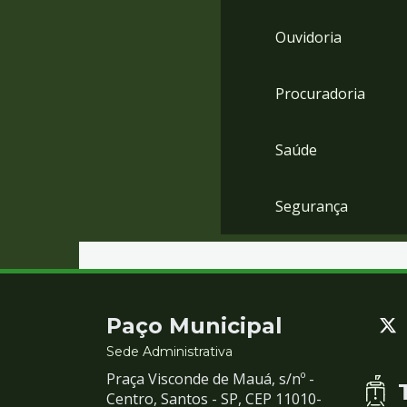
Ouvidoria
Procuradoria
Saúde
Segurança
Contato
Paço Municipal
e
Sede Administrativa
Praça Visconde de Mauá, s/nº -
Redes
Centro, Santos - SP, CEP 11010-