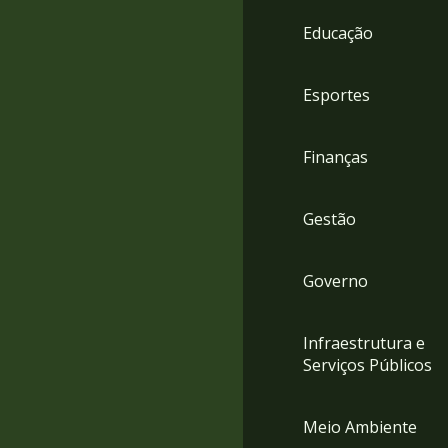
4
Educação
Acessibilidade
5
Esportes
Finanças
Gestão
Governo
Infraestrutura e
Serviços Públicos
Meio Ambiente