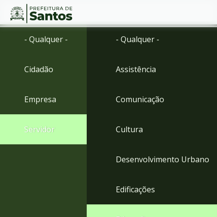
Ir
Conteúdo
- Qualquer -
- Qualquer -
para
o
conteúdo
Cidadão
Assistência
1
Ir
para
Empresa
Comunicação
o
menu
2
Servidor
Cultura
Ir
para
busca
Desenvolvimento Urbano
3
Ir
para
Edificações
o
rodapé