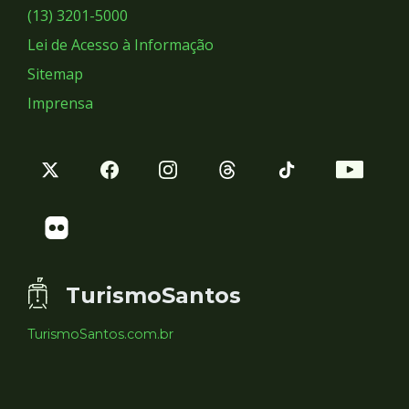
Sociais
(13) 3201-5000
Lei de Acesso à Informação
Sitemap
Imprensa
TurismoSantos
TurismoSantos.com.br