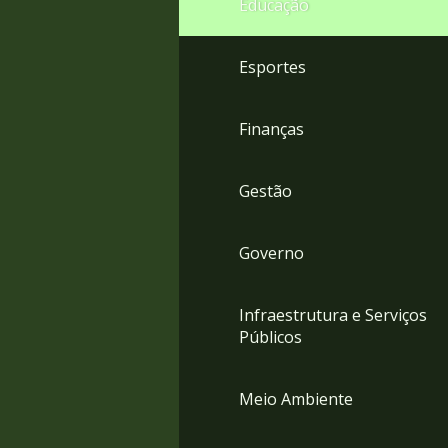
Educação
4
Acessibilidade
5
Esportes
Finanças
Gestão
Governo
Infraestrutura e Serviços
Públicos
Meio Ambiente