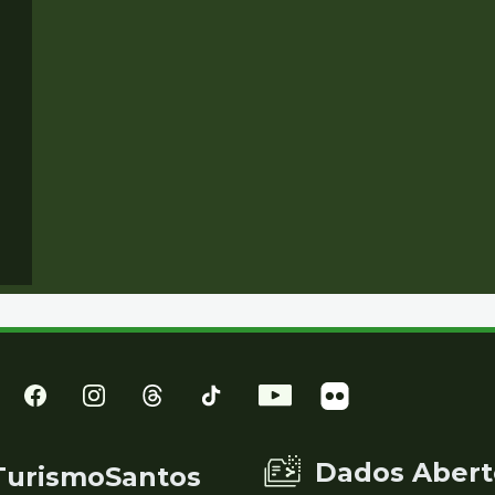
Dados Abert
TurismoSantos