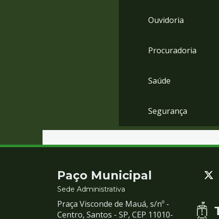
Ouvidoria
Procuradoria
Saúde
Segurança
Contato
Paço Municipal
e
Sede Administrativa
Praça Visconde de Mauá, s/nº -
Redes
Centro, Santos - SP, CEP 11010-