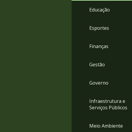
4
Educação
Acessibilidade
5
Esportes
Finanças
Gestão
Governo
Infraestrutura e
Serviços Públicos
Meio Ambiente