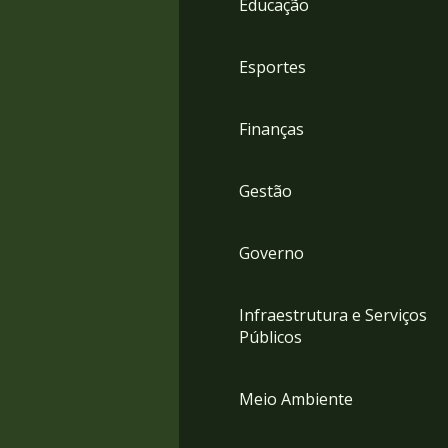
Educação
4
Acessibilidade
5
Esportes
Finanças
Gestão
Governo
Infraestrutura e Serviços
Públicos
Meio Ambiente