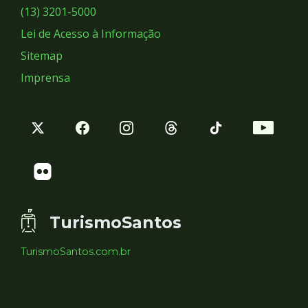
Sociais
(13) 3201-5000
Lei de Acesso à Informação
Sitemap
Imprensa
TurismoSantos
TurismoSantos.com.br