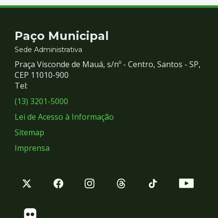
Contato
Paço Municipal
e
Sede Administrativa
Praça Visconde de Mauá, s/nº - Centro, Santos - SP,
Redes
CEP 11010-900
Tel:
Sociais
(13) 3201-5000
Lei de Acesso à Informação
Sitemap
Imprensa