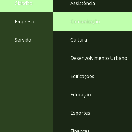
4
Cidadão
Assistência
Acessibilidade
5
Empresa
Comunicação
Servidor
Cultura
Desenvolvimento Urbano
Edificações
Educação
Esportes
Finanças