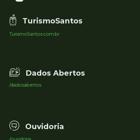
TurismoSantos
TurismoSantos.com.br
Dados Abertos
/dadosabertos
Ouvidoria
/ouvidoria