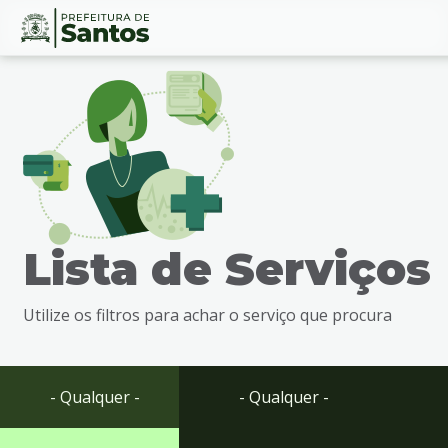
Ir
Conteúdo
para
o
conteúdo
1
Ir
para
o
menu
Lista de Serviços
2
Ir
para
Utilize os filtros para achar o serviço que procura
busca
3
Ir
para
- Qualquer -
- Qualquer -
o
rodapé