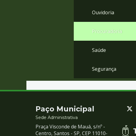
Ouvidoria
Procuradoria
Saúde
Segurança
Contato
Paço Municipal
e
Sede Administrativa
Praça Visconde de Mauá, s/nº -
Redes
Centro, Santos - SP, CEP 11010-