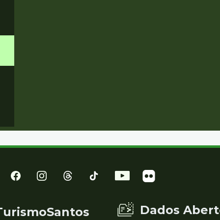
Dados Abert
TurismoSantos