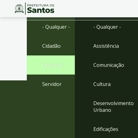
Ir
Conteúdo
- Qualquer -
- Qualquer -
para
o
conteúdo
Cidadão
Assistência
1
Ir
para
Empresa
Comunicação
o
menu
2
Servidor
Cultura
Ir
para
busca
Desenvolvimento
3
Urbano
Ir
para
o
Edificações
rodapé