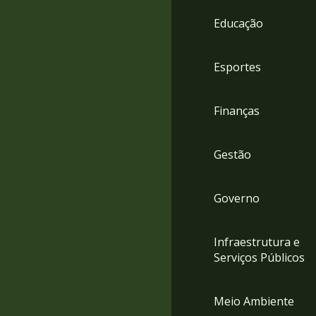
4
Educação
Acessibilidade
5
Esportes
Finanças
Gestão
Governo
Infraestrutura e
Serviços Públicos
Meio Ambiente