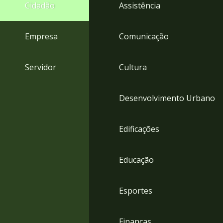
4
Cidadão
Assistência
Acessibilidade
5
Empresa
Comunicação
Servidor
Cultura
Desenvolvimento Urbano
Edificações
Educação
Esportes
Finanças