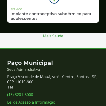
SERVICO
Implante contraceptivo subdérmico para
adolescentes
Mais Saúde
Contato
Paço Municipal
e
Sede Administrativa
Praça Visconde de Mauá, s/nº - Centro, Santos - SP,
Redes
CEP 11010-900
Tel:
Sociais
(13) 3201-5000
Lei de Acesso à Informação