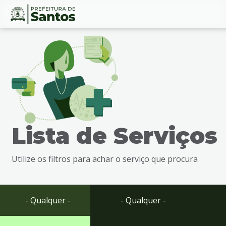
Ir
Conteúdo
para
o
conteúdo
1
Ir
para
o
menu
Lista de Serviços
2
Ir
para
Utilize os filtros para achar o serviço que procura
busca
3
Ir
para
- Qualquer -
- Qualquer -
o
rodapé