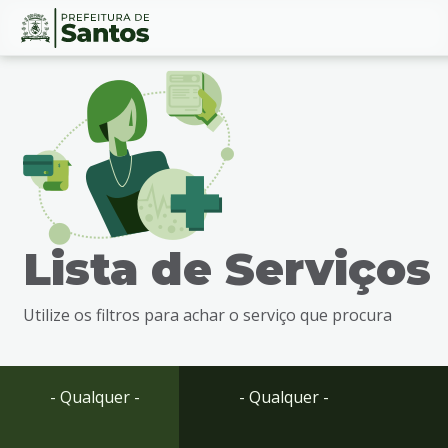
Ir
Conteúdo
para
o
conteúdo
1
Ir
para
o
menu
Lista de Serviços
2
Ir
para
Utilize os filtros para achar o serviço que procura
busca
3
Ir
para
- Qualquer -
- Qualquer -
o
rodapé