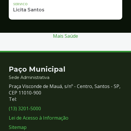
SERVICO
Licita Santos
Mais Saúde
Contato
Paço Municipal
e
Sede Administrativa
Praça Visconde de Mauá, s/nº - Centro, Santos - SP,
Redes
CEP 11010-900
Tel:
Sociais
(13) 3201-5000
Lei de Acesso à Informação
Sitemap