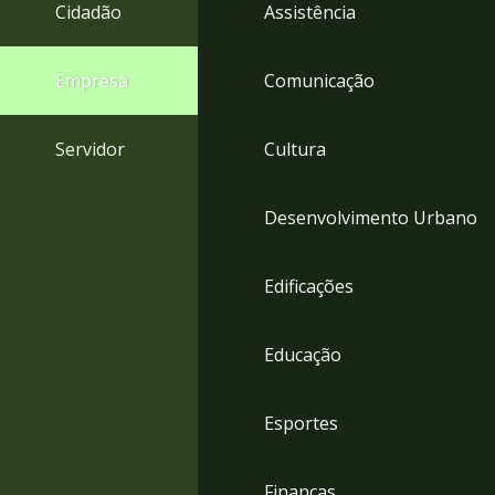
4
Cidadão
Assistência
Acessibilidade
5
Empresa
Comunicação
Servidor
Cultura
Desenvolvimento Urbano
Edificações
Educação
Esportes
Finanças