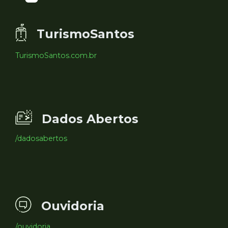
TurismoSantos
TurismoSantos.com.br
Dados Abertos
/dadosabertos
Ouvidoria
/ouvidoria