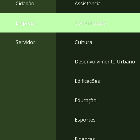
4
Cidadão
Assistência
Acessibilidade
5
Empresa
Comunicação
Servidor
Cultura
Desenvolvimento Urbano
Edificações
Educação
Esportes
Finanças