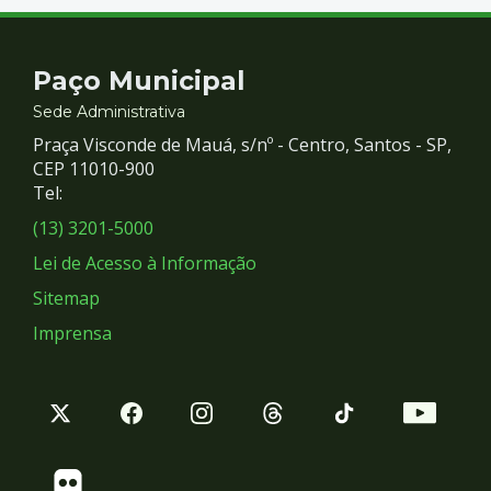
Contato
Paço Municipal
e
Sede Administrativa
Praça Visconde de Mauá, s/nº - Centro, Santos - SP,
Redes
CEP 11010-900
Tel:
Sociais
(13) 3201-5000
Lei de Acesso à Informação
Sitemap
Imprensa