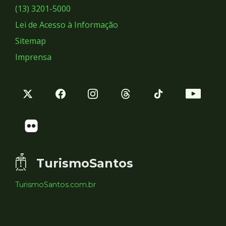
Sociais
(13) 3201-5000
Lei de Acesso à Informação
Sitemap
Imprensa
TurismoSantos
TurismoSantos.com.br