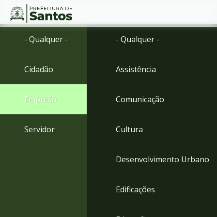
Ir
Conteúdo
- Qualquer -
- Qualquer -
para
o
conteúdo
Cidadão
Assistência
1
Ir
para
Empresa
Comunicação
o
menu
2
Servidor
Cultura
Ir
para
busca
Desenvolvimento Urbano
3
Ir
para
Edificações
o
rodapé