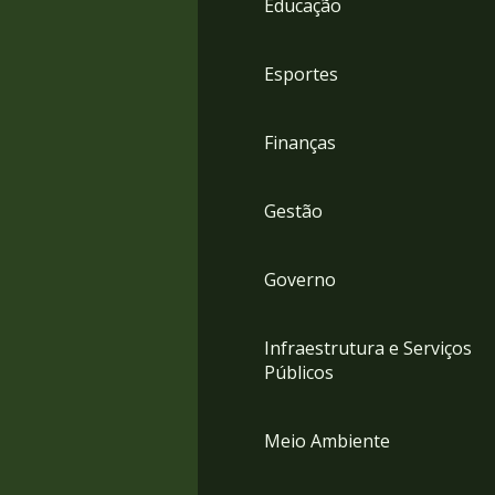
Educação
4
Acessibilidade
5
Esportes
Finanças
Gestão
Governo
Infraestrutura e Serviços
Públicos
Meio Ambiente