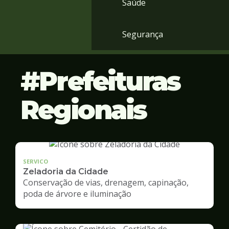
Saúde
Segurança
Prefeituras
Regionais
SERVICO
Zeladoria da Cidade
Conservação de vias, drenagem, capinação,
poda de árvore e iluminação