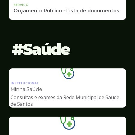
SERVICO
Orçamento Público - Lista de documentos
Saúde
Ilustração
da
INSTITUCIONAL
pagina
Minha Saúde
de
Consultas e exames da Rede Municipal de Saúde
Saúde
de Santos