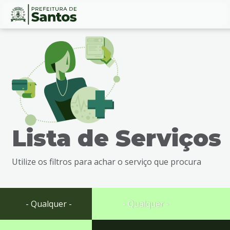
Ir
Conteúdo
para
o
conteúdo
1
Ir
para
o
menu
Lista de Serviços
2
Ir
para
Utilize os filtros para achar o serviço que procura
busca
3
Ir
para
- Qualquer -
- Qualquer -
o
rodapé