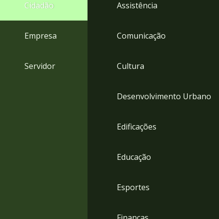
4
Cidadão
Assistência
Acessibilidade
5
Empresa
Comunicação
Servidor
Cultura
Desenvolvimento Urbano
Edificações
Educação
Esportes
Finanças