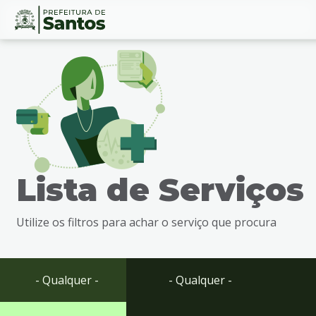
Ir
Conteúdo
para
o
conteúdo
1
Ir
para
o
menu
Lista de Serviços
2
Ir
para
Utilize os filtros para achar o serviço que procura
busca
3
Ir
para
- Qualquer -
- Qualquer -
o
rodapé