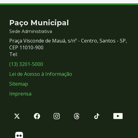
Contato
Paço Municipal
e
Sede Administrativa
Praça Visconde de Mauá, s/nº - Centro, Santos - SP,
Redes
CEP 11010-900
Tel:
Sociais
(13) 3201-5000
Lei de Acesso à Informação
Sitemap
Imprensa