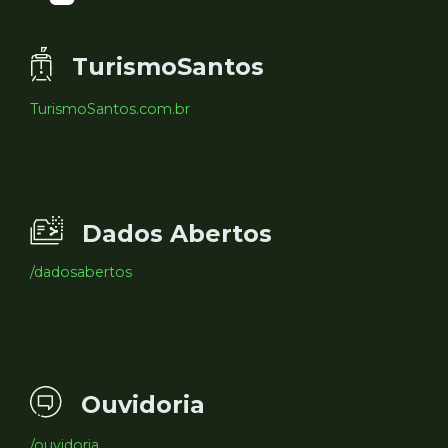
TurismoSantos
TurismoSantos.com.br
Dados Abertos
/dadosabertos
Ouvidoria
/ouvidoria