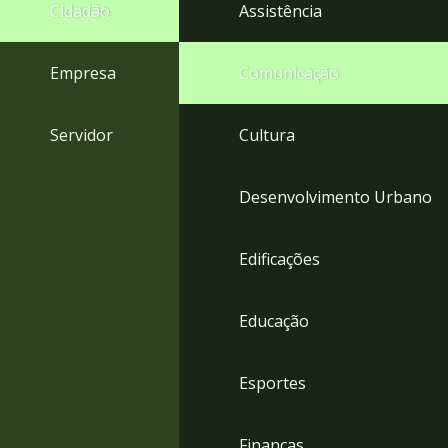
4
Cidadão
Assistência
Acessibilidade
5
Empresa
Comunicação
Servidor
Cultura
Desenvolvimento Urbano
Edificações
Educação
Esportes
Finanças