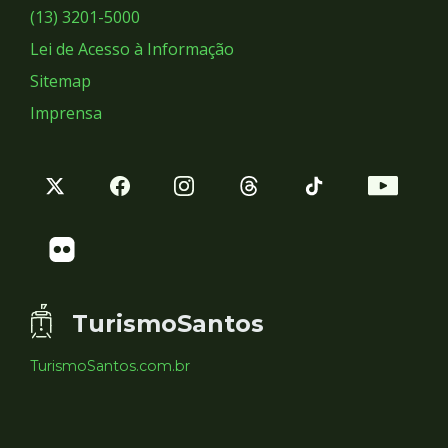
Sociais
(13) 3201-5000
Lei de Acesso à Informação
Sitemap
Imprensa
TurismoSantos
TurismoSantos.com.br