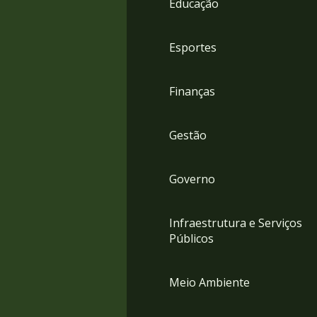
Educação
4
Acessibilidade
5
Esportes
Finanças
Gestão
Governo
Infraestrutura e Serviços
Públicos
Meio Ambiente