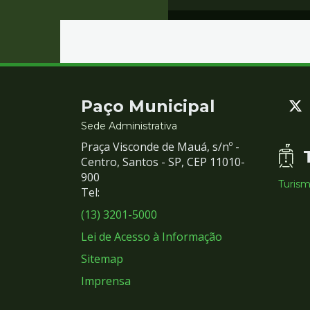
Contato
Paço Municipal
e
Sede Administrativa
Praça Visconde de Mauá, s/nº -
Redes
Centro, Santos - SP, CEP 11010-
900
Turis
Sociais
Tel:
(13) 3201-5000
Lei de Acesso à Informação
Sitemap
Imprensa