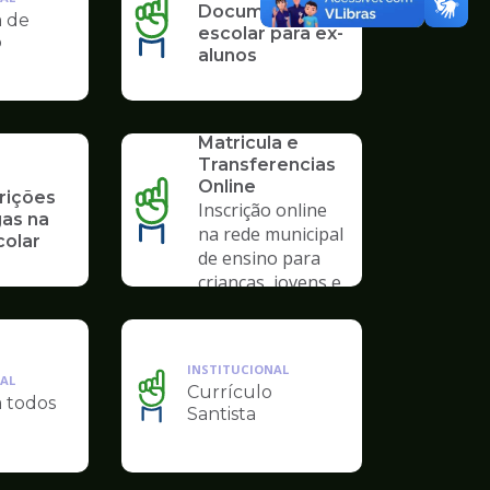
Documentação
a de
escolar para ex-
o
alunos
SERVICO
Solicitação de
Matricula e
Transferencias
Online
rições
Inscrição online
gas na
na rede municipal
colar
de ensino para
crianças, jovens e
adultos
INSTITUCIONAL
AL
Currículo
a todos
Ilustração
Santista
da
pagina
de