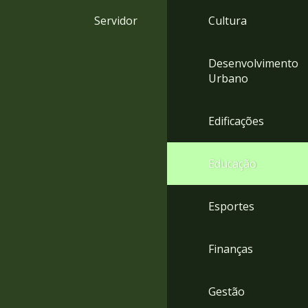
4
Servidor
Cultura
Acessibilidade
5
Desenvolvimento
Urbano
Edificações
Educação
Esportes
Finanças
Gestão