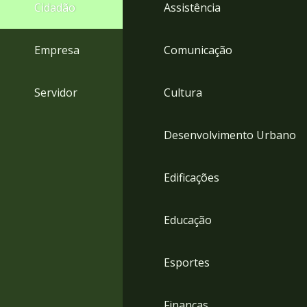
4
Cidadão
Assistência
Acessibilidade
5
Empresa
Comunicação
Servidor
Cultura
Desenvolvimento Urbano
Edificações
Educação
Esportes
Finanças