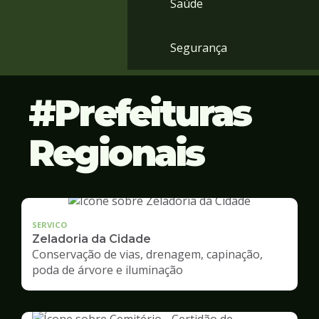
Saúde
Segurança
Prefeituras
Regionais
SERVICO
Zeladoria da Cidade
Conservação de vias, drenagem, capinação,
poda de árvore e iluminação