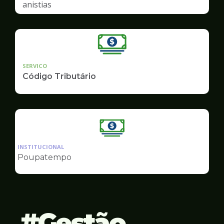
anistias
SERVICO
Código Tributário
Ilustração
da
INSTITUCIONAL
pagina
Poupatempo
de
Finanças
Gestão