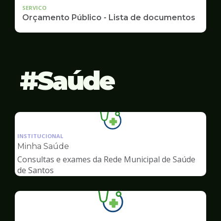
SERVICO
Orçamento Público - Lista de documentos
Saúde
Ilustração
da
INSTITUCIONAL
pagina
Minha Saúde
de
Consultas e exames da Rede Municipal de Saúde
Saúde
de Santos