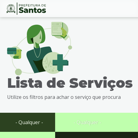
Ir
Conteúdo
para
o
conteúdo
1
Ir
para
o
menu
Lista de Serviços
2
Ir
para
Utilize os filtros para achar o serviço que procura
busca
3
Ir
para
- Qualquer -
- Qualquer -
o
rodapé