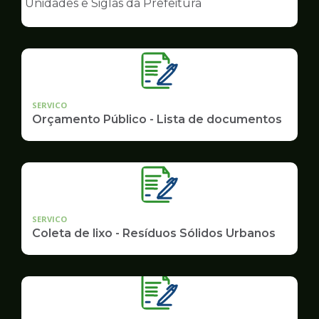
Unidades e Siglas da Prefeitura
de
Governo
SERVICO
Orçamento Público - Lista de documentos
SERVICO
Coleta de lixo - Resíduos Sólidos Urbanos