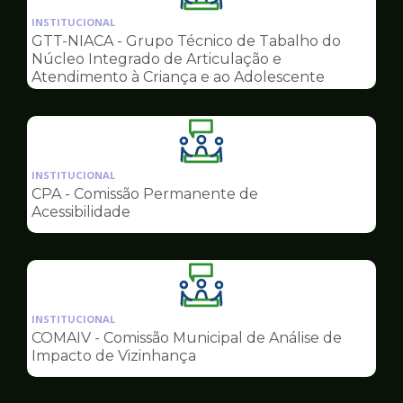
da
INSTITUCIONAL
pagina
GTT-NIACA - Grupo Técnico de Tabalho do
de
Núcleo Integrado de Articulação e
Conselhos
Atendimento à Criança e ao Adolescente
Ilustração
da
INSTITUCIONAL
pagina
CPA - Comissão Permanente de
de
Acessibilidade
Conselhos
Ilustração
da
INSTITUCIONAL
pagina
COMAIV - Comissão Municipal de Análise de
de
Impacto de Vizinhança
Conselhos