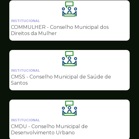
Ilustração
da
INSTITUCIONAL
pagina
COMMULHER - Conselho Municipal dos
de
Direitos da Mulher
Conselhos
Ilustração
da
INSTITUCIONAL
pagina
CMSS - Conselho Municipal de Saúde de
de
Santos
Conselhos
Ilustração
da
INSTITUCIONAL
pagina
CMDU - Conselho Municipal de
de
Desenvolvimento Urbano
Conselhos