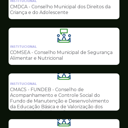
INSTITUCIONAL
pagina
CMDCA - Conselho Municipal dos Direitos da
de
Criança e do Adolescente
Conselhos
Ilustração
da
INSTITUCIONAL
pagina
COMSEA - Conselho Municipal de Segurança
de
Alimentar e Nutricional
Conselhos
Ilustração
da
INSTITUCIONAL
pagina
CMACS - FUNDEB - Conselho de
de
Acompanhamento e Controle Social do
Conselhos
Fundo de Manutenção e Desenvolvimento
da Educação Básica e de Valorização dos
Profissionais da Educação
Ilustração