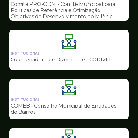
pagina
Comitê PRO-ODM - Comitê Municipal para
de
Políticas de Referência e Otimização
Conselhos
Objetivos de Desenvolvimento do Milênio
Ilustração
da
INSTITUCIONAL
pagina
Coordenadoria de Diversidade - CODIVER
de
Conselhos
Ilustração
da
INSTITUCIONAL
pagina
COMEB - Conselho Municipal de Entidades
de
de Bairros
Conselhos