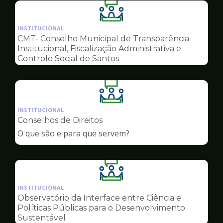
Ilustração
da
INSTITUCIONAL
pagina
CMT- Conselho Municipal de Transparência
de
Institucional, Fiscalização Administrativa e
Conselhos
Controle Social de Santos
Ilustração
da
INSTITUCIONAL
pagina
Conselhos de Direitos
de
O que são e para que servem?
Conselhos
Ilustração
da
INSTITUCIONAL
pagina
Observatório da Interface entre Ciência e
de
Políticas Públicas para o Desenvolvimento
Conselhos
Sustentável