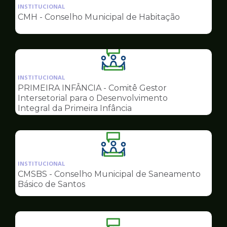
da
INSTITUCIONAL
pagina
CMH - Conselho Municipal de Habitação
de
Conselhos
Ilustração
da
INSTITUCIONAL
pagina
PRIMEIRA INFÂNCIA - Comitê Gestor
de
Intersetorial para o Desenvolvimento
Conselhos
Integral da Primeira Infância
Ilustração
da
INSTITUCIONAL
pagina
CMSBS - Conselho Municipal de Saneamento
de
Básico de Santos
Conselhos