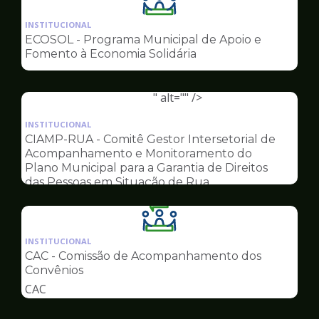
Ilustração
da
INSTITUCIONAL
pagina
ECOSOL - Programa Municipal de Apoio e
de
Fomento à Economia Solidária
Conselhos
" alt="" />
Ilustração
da
INSTITUCIONAL
pagina
CIAMP-RUA - Comitê Gestor Intersetorial de
de
Acompanhamento e Monitoramento do
Conselhos
Plano Municipal para a Garantia de Direitos
das Pessoas em Situação de Rua
Ilustração
da
INSTITUCIONAL
pagina
CAC - Comissão de Acompanhamento dos
de
Convênios
Conselhos
CAC