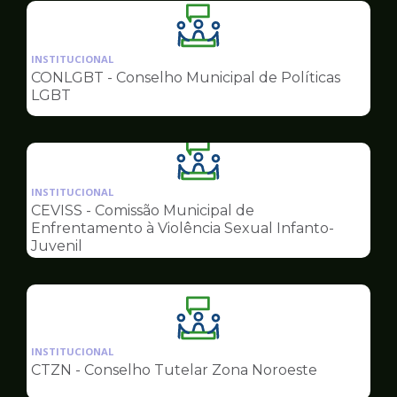
Ilustração
da
INSTITUCIONAL
pagina
CONLGBT - Conselho Municipal de Políticas
de
LGBT
Conselhos
Ilustração
da
INSTITUCIONAL
pagina
CEVISS - Comissão Municipal de
de
Enfrentamento à Violência Sexual Infanto-
Conselhos
Juvenil
Ilustração
da
INSTITUCIONAL
pagina
CTZN - Conselho Tutelar Zona Noroeste
de