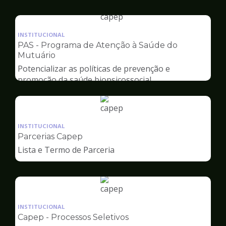
Capep
Ilustração
da
INSTITUCIONAL
pagina
PAS - Programa de Atenção à Saúde do
de
Mutuário
Capep
Potencializar as políticas de prevenção e
promoção da saúde biopsicossocial
Ilustração
da
INSTITUCIONAL
pagina
Parcerias Capep
de
Lista e Termo de Parceria
Capep
Ilustração
da
INSTITUCIONAL
pagina
Capep - Processos Seletivos
de