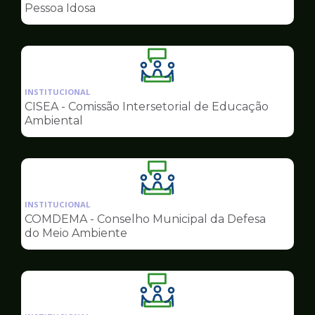
de
Pessoa Idosa
Conselhos
Ilustração
da
INSTITUCIONAL
pagina
CISEA - Comissão Intersetorial de Educação
de
Ambiental
Conselhos
Ilustração
da
INSTITUCIONAL
pagina
COMDEMA - Conselho Municipal da Defesa
de
do Meio Ambiente
Conselhos
Ilustração
da