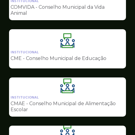
INSTITUCIONAL
pagina
COMVIDA - Conselho Municipal da Vida
de
Animal
Conselhos
Ilustração
da
INSTITUCIONAL
pagina
CME - Conselho Municipal de Educação
de
Conselhos
Ilustração
da
INSTITUCIONAL
pagina
CMAE - Conselho Municipal de Alimentação
de
Escolar
Conselhos
Ilustração