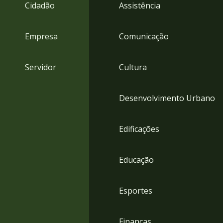
4
Cidadão
Assistência
Acessibilidade
5
Empresa
Comunicação
Servidor
Cultura
Desenvolvimento Urbano
Edificações
Educação
Esportes
Finanças