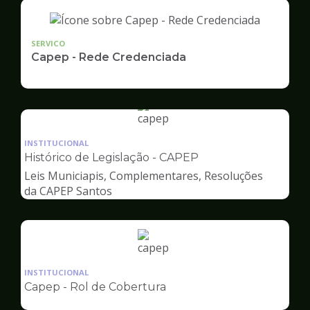
SERVICO
Capep - Rede Credenciada
Ilustração
da
INSTITUCIONAL
pagina
Histórico de Legislação - CAPEP
de
Leis Municiapis, Complementares, Resoluções
Capep
da CAPEP Santos
Ilustração
da
INSTITUCIONAL
pagina
Capep - Rol de Cobertura
de