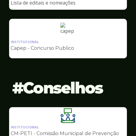
Lista de editais e nomeações
Capep
Ilustração
da
INSTITUCIONAL
pagina
Capep - Concurso Publico
de
Capep
Conselhos
Ilustração
da
INSTITUCIONAL
pagina
CM-PETI - Comissão Municipal de Prevenção