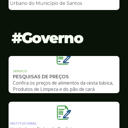
de
Urbano do Município de Santos
Conselhos
Governo
SERVICO
PESQUISAS DE PREÇOS
Confira os preços de alimentos da cesta básica,
Produtos de Limpeza e do pão de cará
Ilustração
da
INSTITUCIONAL
pagina