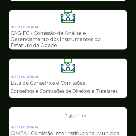
Ilustração
da
INSTITUCIONAL
pagina
CAGIEC - Comissão de Análise e
de
Gerenciamento dos Instrumentos do
Conselhos
Estatuto da Cidade
Ilustração
da
INSTITUCIONAL
pagina
Lista de Conselhos e Comissões
de
Conselhos e Comissões de Direitos e Tutelares
Conselhos
" alt="" />
Ilustração
da
INSTITUCIONAL
pagina
CIMEA - Comissão Interinstitucional Municipal