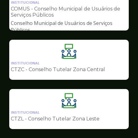
da
INSTITUCIONAL
pagina
COMUS - Conselho Municipal de Usuários de
de
Serviços Públicos
Conselhos
Conselho Municipal de Usuários de Serviços
Públicos
Ilustração
da
INSTITUCIONAL
pagina
CTZC - Conselho Tutelar Zona Central
de
Conselhos
Ilustração
da
INSTITUCIONAL
pagina
CTZL - Conselho Tutelar Zona Leste
de
Conselhos