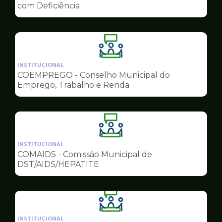
de
com Deficiência
Conselhos
Ilustração
da
INSTITUCIONAL
pagina
COEMPREGO - Conselho Municipal do
de
Emprego, Trabalho e Renda
Conselhos
Ilustração
da
INSTITUCIONAL
pagina
COMAIDS - Comissão Municipal de
de
DST/AIDS/HEPATITE
Conselhos
Ilustração
da
INSTITUCIONAL