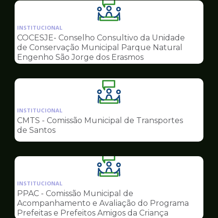
Ilustração
da
INSTITUCIONAL
pagina
COCESJE- Conselho Consultivo da Unidade
de
de Conservação Municipal Parque Natural
Conselhos
Engenho São Jorge dos Erasmos
Ilustração
da
INSTITUCIONAL
pagina
CMTS - Comissão Municipal de Transportes
de
de Santos
Conselhos
Ilustração
da
INSTITUCIONAL
pagina
PPAC - Comissão Municipal de
de
Acompanhamento e Avaliação do Programa
Conselhos
Prefeitas e Prefeitos Amigos da Criança