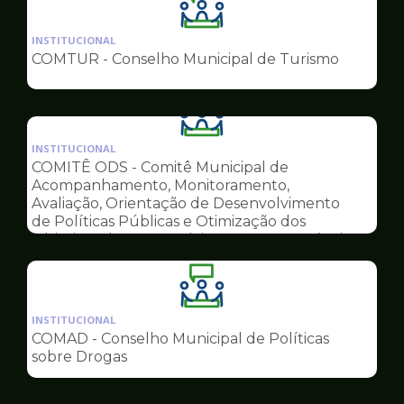
Ilustração
da
INSTITUCIONAL
pagina
COMTUR - Conselho Municipal de Turismo
de
Conselhos
Ilustração
da
INSTITUCIONAL
pagina
COMITÊ ODS - Comitê Municipal de
de
Acompanhamento, Monitoramento,
Conselhos
Avaliação, Orientação de Desenvolvimento
de Políticas Públicas e Otimização dos
Objetivos do Desenvolvimento Sustentável
Ilustração
da
INSTITUCIONAL
pagina
COMAD - Conselho Municipal de Políticas
de
sobre Drogas
Conselhos