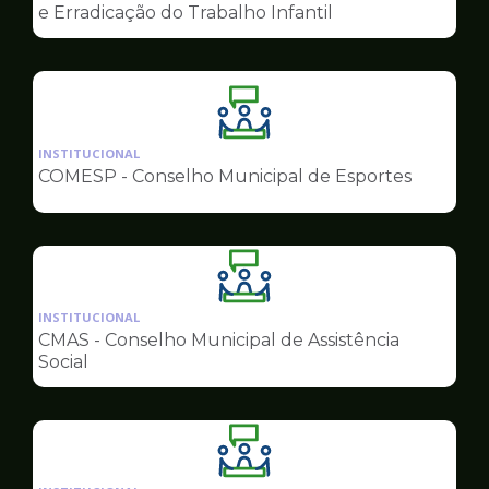
de
e Erradicação do Trabalho Infantil
Conselhos
Ilustração
da
INSTITUCIONAL
pagina
COMESP - Conselho Municipal de Esportes
de
Conselhos
Ilustração
da
INSTITUCIONAL
pagina
CMAS - Conselho Municipal de Assistência
de
Social
Conselhos
Ilustração
da