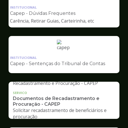
da
INSTITUCIONAL
pagina
Capep - Dúvidas Frequentes
de
Carência, Retirar Guias, Carteirinha, etc
Capep
Ilustração
da
INSTITUCIONAL
pagina
Capep - Sentenças do Tribunal de Contas
de
Capep
SERVICO
Documentos de Recadastramento e
Procuração - CAPEP
Solicitar recadastramento de beneficiários e
procuração