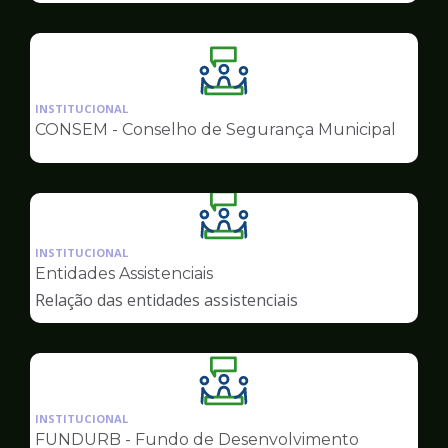
Ilustração
da
INSTITUCIONAL
pagina
CONSEM - Conselho de Segurança Municipal
de
Conselhos
Ilustração
da
INSTITUCIONAL
pagina
Entidades Assistenciais
de
Relação das entidades assistenciais
Conselhos
Ilustração
da
INSTITUCIONAL
pagina
FUNDURB - Fundo de Desenvolvimento