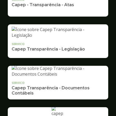
Capep - Transparência - Atas
SERVICO
Capep Transparência - Legislação
SERVICO
Capep Transparência - Documentos
Contábeis
Ilustração